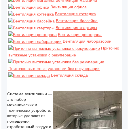
Вентиляция магазина
Вентиляция офиса
Вентиляция коттеджа
Вентиляция бассейна
Вентиляция квартиры
Вентиляция ресторана
Вентиляция лаборатории
Приточно
вытяжные установки с рекуперацие
Приточно вытяжные установки без рекуперации
Вентиляция склада
Система вентиляции
—
это набор
механических и
технических устройств,
которые удаляют из
помещения
отработанный воздух и