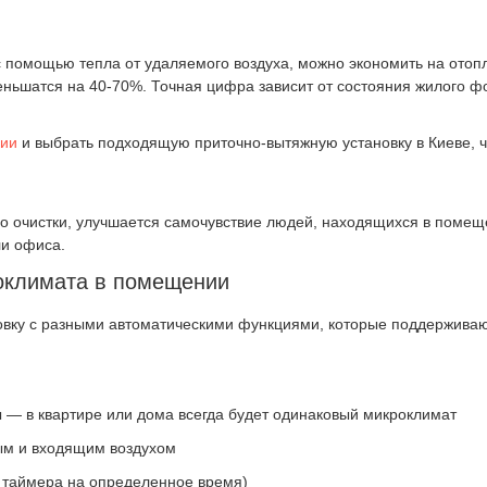
я с помощью тепла от удаляемого воздуха, можно экономить на ото
меньшатся на 40-70%. Точная цифра зависит от состояния жилого ф
ции
и выбрать подходящую приточно-вытяжную установку в Киеве, ч
го очистки, улучшается самочувствие людей, находящихся в помещ
ли офиса.
оклимата в помещении
овку с разными автоматическими функциями, которые поддерживаю
 — в квартире или дома всегда будет одинаковый микроклимат
ым и входящим воздухом
 таймера на определенное время)