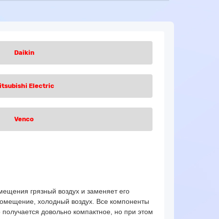
Daikin
itsubishi Electric
Venco
омещения грязный воздух и заменяет его
 помещение, холодный воздух.
Все компоненты
во получается довольно компактное, но при этом