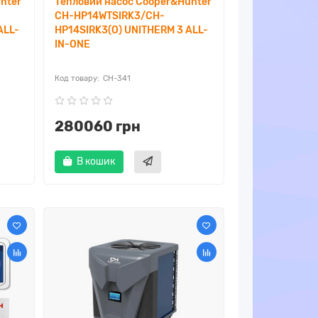
nter
Тепловий насос Cooper&Hunter
CH-HP14WTSIRK3/CH-
ALL-
HP14SIRK3(O) UNITHERM 3 ALL-
IN-ONE
CH-341
280060 грн
В кошик