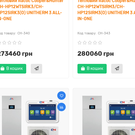
епловий насос Cooper&Hunter
Тепловий насос Cooper&Hu
H-HP12WTSIRK3/CH-
CH-HP12WTSIRM3/CH-
P12SIRK3(O) UNITHERM 3 ALL-
HP12SIRM3(O) UNITHERM 3 
N-ONE
IN-ONE
CH-340
CH-343
273460 грн
280060 грн
В кошик
В кошик