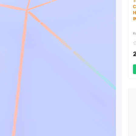
Т
C
H
I