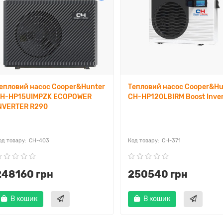
епловий насос Cooper&Hunter
Тепловий насос Cooper&Hu
H-HP15UIMPZK ECOPOWER
CH-HP120LBIRM Boost Inver
NVERTER R290
CH-403
CH-371
248160 грн
250540 грн
В кошик
В кошик