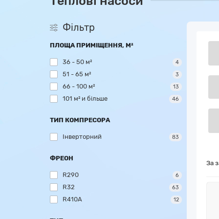
Теплові насоси
Фільтр
ПЛОЩА ПРИМІЩЕННЯ, М²
36 - 50 м²
4
51 - 65 м²
3
66 - 100 м²
13
101 м² и більше
46
ТИП КОМПРЕСОРА
Інверторний
83
ФРЕОН
За 
R290
6
R32
63
R410A
12