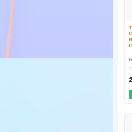
Т
C
H
I