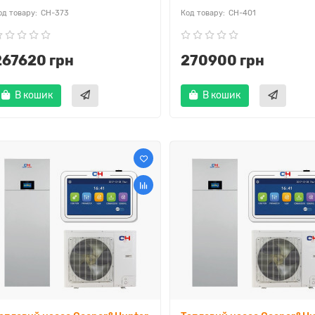
CH-373
CH-401
267620 грн
270900 грн
В кошик
В кошик