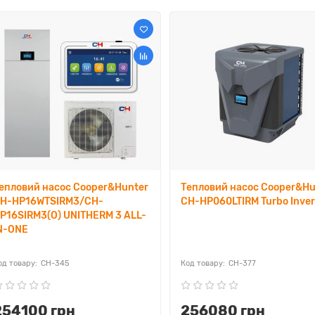
епловий насос Cooper&Hunter
Тепловий насос Cooper&Hu
H-HP16WTSIRM3/CH-
CH-HP060LTIRM Turbo Inver
P16SIRM3(O) UNITHERM 3 ALL-
N-ONE
CH-345
CH-377
254100 грн
256080 грн