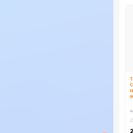
Т
C
H
I