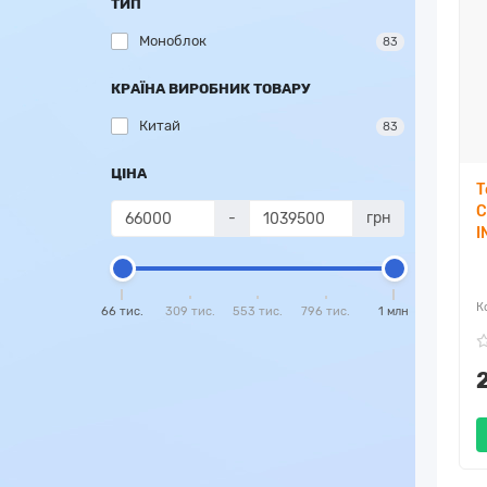
ТИП
Моноблок
83
КРАЇНА ВИРОБНИК ТОВАРУ
Китай
83
ЦІНА
Т
C
-
грн
I
66 тис.
309 тис.
553 тис.
796 тис.
1 млн