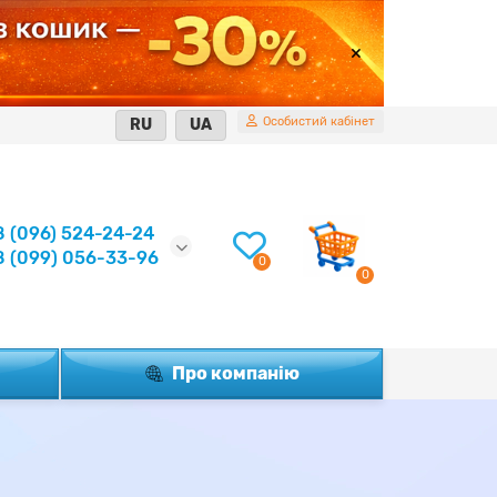
Особистий кабінет
RU
UA
8 (096) 524-24-24
8 (099) 056-33-96
0
0
Про компанію