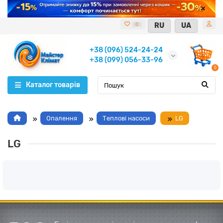
RU
UA
0
+38 (096) 524-24-24
+38 (099) 056-33-96
0
Каталог товарів
Опалення
Теплові насоси
LG
LG