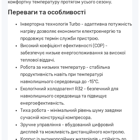
комфортну температуру протягом усього сезону.
Переваги та особливості
Інверторна технологія Turbo - адаптивна потужність
нагріву дозволяє економити електроенергію та
продовжує термін служби пристрою.
Високий коефіцієнт ефективності (COP) -
забезпечує низьке енергоспоживання за високої
теплової віддачі.
Робота за низьких температур - стабільна
продуктивність навіть при температурі
навколишнього середовища до -15°C.
Екологічний холодоагент R32 - безпечний для
навколишнього середовища та підвищує
енергоефективність.
Тиха робота - мінімальний рівень шуму завдяки
сучасній конструкції компресора.
Зручне управління - вбудований цифровий
дисплей та можливість дистанційного контролю.
Корпус із антикорозійних матеріалів - стійкість до