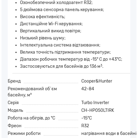
Озонобезпечний холодоагент R32;
5 дюймова сенсорна панель керування;
Висока ефективність;
Дистанційне Wi-Fi керування;
Вертикальний викид повітря;
Низький рівень шуму;
Інтелектуальна система відтаювання;
Велика точність підтримання температури;
Діапазон робочих температур від -15° C до +43°C;
3
Застосовуються для басейнів до 136 м
.
Бренд
Cooper&Hunter
Рекомендований об`єм
42-84
басейну, м³
Серія
Turbo Inverter
Модель
CH-HP050LTIRK
Робота на обігрів, до °С
-15°С
Фреон
R32
Режими роботи
нагрівання води в басейні