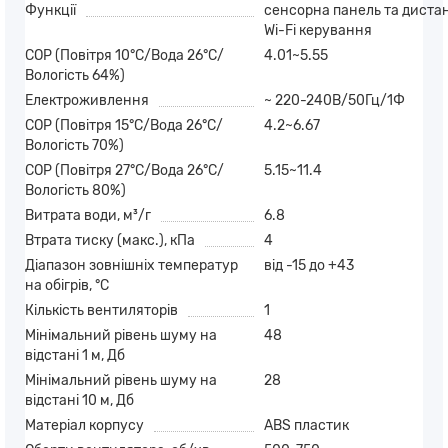
Функції
сенсорна панель та диста
Wi-Fi керування
COP (Повітря 10°C/Вода 26°C/
4.01~5.55
Вологість 64%)
Електроживлення
~ 220-240В/50Гц/1Ф
COP (Повітря 15°C/Вода 26°C/
4.2~6.67
Вологість 70%)
COP (Повітря 27°C/Вода 26°C/
5.15~11.4
Вологість 80%)
Витрата води, м³/г
6.8
Втрата тиску (макс.), кПа
4
Діапазон зовнішніх температур
від -15 до +43
на обігрів, °С
Кількість вентиляторів
1
Мінімальний рівень шуму на
48
відстані 1 м, Дб
Мінімальний рівень шуму на
28
відстані 10 м, Дб
Матеріал корпусу
ABS пластик