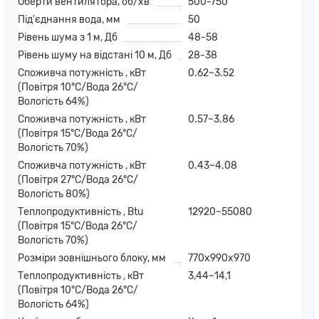
Оберти вентилятора, об/хв
500-750
Під'єднання вода, мм
50
Рівень шума з 1 м, Дб
48-58
Рівень шуму на відстані 10 м, Дб
28-38
Споживча потужність , кВт
0.62~3.52
(Повітря 10°C/Вода 26°C/
Вологість 64%)
Споживча потужність , кВт
0.57~3.86
(Повітря 15°C/Вода 26°C/
Вологість 70%)
Споживча потужність , кВт
0.43~4.08
(Повітря 27°C/Вода 26°C/
Вологість 80%)
Теплопродуктивність , Btu
12920~55080
(Повітря 15°C/Вода 26°C/
Вологість 70%)
Розміри зовнішнього блоку, мм
770x990x970
Теплопродуктивність , кВт
3,44~14,1
(Повітря 10°C/Вода 26°C/
Вологість 64%)