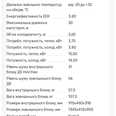
Діапазон зовнішніх температур
від -25 до +35
на обігрів, °С
Енергоефективність EER
3.80
Максимальна довжина
30
магістралі, м
Об'єм холодоагенту, кг
3,60
Потребл. потужність, тепло, кВт
3.75
Потребл. потужність, холод, кВт
3.80
Потужність, тепло, кВт
15,50
Потужність, холод, кВт
14,50
Рівень шуму внутрішнього
31
блоку Дб min/max
Рівень шуму зовнішнього блоку
56
Дб
Вага внутрішнього блока, кг
57.0
Вага зовнішнього блока, кг
107.0
Розміри внутрішнього блоку, мм
915х460х318
Розміри зовнішнього блоку, мм
1345х412х900