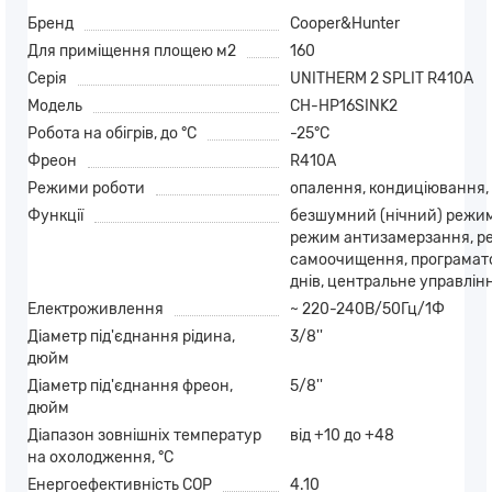
Бренд
Cooper&Hunter
Для приміщення площею м2
160
Серія
UNITHERM 2 SPLIT R410A
Модель
CH-HP16SINK2
Робота на обігрів, до °С
-25°С
Фреон
R410A
Режими роботи
опалення, кондиціювання,
Функції
безшумний (нічний) режим
режим антизамерзання, р
самоочищення, програмато
днів, центральне управлін
Електроживлення
~ 220-240В/50Гц/1Ф
Діаметр під'єднання рідина,
3/8''
дюйм
Діаметр під'єднання фреон,
5/8''
дюйм
Діапазон зовнішніх температур
від +10 до +48
на охолодження, °С
Енергоефективність COP
4.10