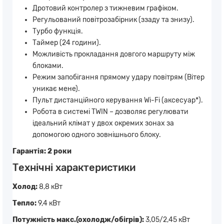
Дротовий контролер з тижневим графіком.
Регульований повітрозабірник (ззаду та знизу).
Турбо функція.
Таймер (24 години).
Можливість прокладання довгого маршруту між
блоками.
Режим запобігання прямому удару повітрям (Вітер
уникає мене).
Пульт дистанційного керування Wi-Fi (аксесуар*).
Робота в системі TWIN – дозволяє регулювати
ідеальний клімат у двох окремих зонах за
допомогою одного зовнішнього блоку.
Гарантія: 2 роки
Технічні характеристики
Холод:
8,8 кВт
Тепло:
9,4 кВт
Потужність макс.(охолодж/обігрів):
3,05/2,45 кВт