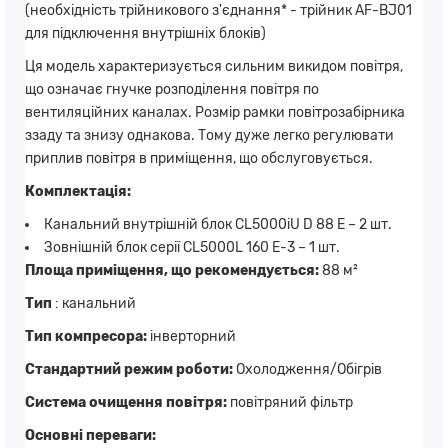
(необхідність трійникового з'єднання* - трійник AF-BJ01
для підключення внутрішніх блоків)
Ця модель характеризується сильним викидом повітря,
що означає гнучке розподілення повітря по
вентиляційних каналах. Розмір рамки повітрозабірника
ззаду та знизу однакова. Тому дуже легко регулювати
приплив повітря в приміщення, що обслуговується.
Комплектація:
Канальний внутрішній блок CL5000iU D 88 E – 2 шт.
Зовнішній блок серії CL5000L 160 E-3 – 1 шт.
Площа приміщення, що рекомендується:
88 м²
Тип
: канальний
Тип компресора:
інверторний
Стандартний режим роботи:
Охолодження/Обігрів
Система очищення повітря:
повітряний фільтр
Основні переваги: