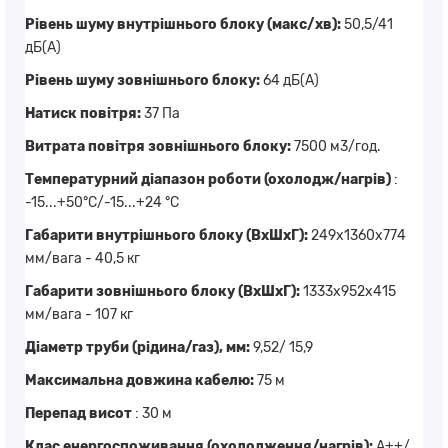
Рівень шуму внутрішнього блоку (макс/хв):
50,5/41
дБ(А)
Рівень шуму зовнішнього блоку:
64 дБ(А)
Натиск повітря:
37 Па
Витрата повітря зовнішнього блоку:
7500 м3/год.
Температурний діапазон роботи (охолодж/нагрів)
:
-15...+50°C/-15...+24 °C
Габарити внутрішнього блоку (ВхШхГ):
249х1360x774
мм/вага - 40,5 кг
Габарити зовнішнього блоку (ВхШхГ):
1333х952x415
мм/вага - 107 кг
Діаметр труби (рідина/газ), мм:
9,52/ 15,9
Максимальна довжина кабелю:
75 м
Перепад висот
: 30 м
Клас енергоспоживання (охолодження/нагрів):
А++/