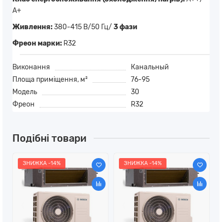
А+
Живлення:
380-415 В/50 Гц/
3 фази
Фреон марки:
R32
Виконання
Канальный
Площа приміщення, м²
76-95
Модель
30
Фреон
R32
Подібні товари
ЗНИЖКА -14%
ЗНИЖКА -14%