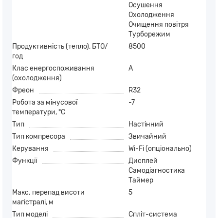
Осушення
Охолодження
Очищення повітря
Турборежим
Продуктивність (тепло), БТО/
8500
год
Клас енергоспоживання
A
(охолодження)
Фреон
R32
Робота за мінусової
-7
температури, °C
Тип
Настінний
Тип компресора
Звичайний
Керування
Wi-Fi (опціонально)
Функції
Дисплей
Самодіагностика
Таймер
Макс. перепад висоти
5
магістралі, м
Тип моделі
Спліт-система