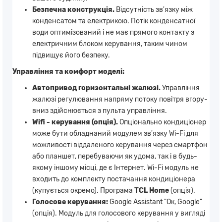
Безпечна конструкція.
Відсутність зв'язку між
конденсатом та електрикою. Потік конденсатної
води оптимізований і не має прямого контакту з
електричним блоком керування, таким чином
підвищує його безпеку.
Управління та комфорт моделі:
Автопривод горизонтальні жалюзі.
Управління
жалюзі регулювання напряму потоку повітря вгору-
вниз здійснюється з пульта управління.
Wifi - керування (опція).
Опціонально кондиціонер
може бути обладнаний модулем зв'язку Wi-Fi для
можливості віддаленого керування через смартфон
або планшет, перебуваючи як удома, так і в будь-
якому іншому місці, де є Інтернет. Wi-Fi модуль не
входить до комплекту постачання кондиціонера
(купується окремо). Програма
TCL Home
(опція).
Голосове керування:
Google Assistant "Ок, Google"
(опція). Модуль для голосового керування у вигляді