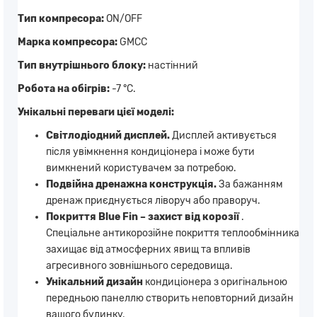
Тип компресора:
ON/OFF
Марка компресора:
GMCC
Тип внутрішнього блоку:
настінний
Робота на обігрів:
-7 °С.
Унікальні переваги цієї моделі:
Світлодіодний дисплей.
Дисплей активується
після увімкнення кондиціонера і може бути
вимкнений користувачем за потребою.
Подвійна дренажна конструкція.
За бажанням
дренаж приєднується ліворуч або праворуч.
Покриття Blue Fin – захист від корозії
.
Спеціальне антикорозійне покриття теплообмінника
захищає від атмосферних явищ та впливів
агресивного зовнішнього середовища.
Унікальний дизайн
кондиціонера з оригінальною
передньою панеллю створить неповторний дизайн
вашого будинку.