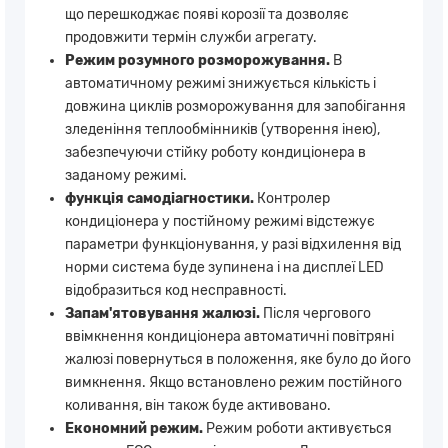
що перешкоджає появі корозії та дозволяє
продовжити термін служби агрегату.
Режим розумного розморожування.
В
автоматичному режимі знижується кількість і
довжина циклів розморожування для запобігання
зледеніння теплообмінників (утворення інею),
забезпечуючи стійку роботу кондиціонера в
заданому режимі.
функція самодіагностики.
Контролер
кондиціонера у постійному режимі відстежує
параметри функціонування, у разі відхилення від
норми система буде зупинена і на дисплеї LED
відобразиться код несправності.
Запам'ятовування жалюзі.
Після чергового
ввімкнення кондиціонера автоматичні повітряні
жалюзі повернуться в положення, яке було до його
вимкнення. Якщо встановлено режим постійного
коливання, він також буде активовано.
Економний режим.
Режим роботи активується