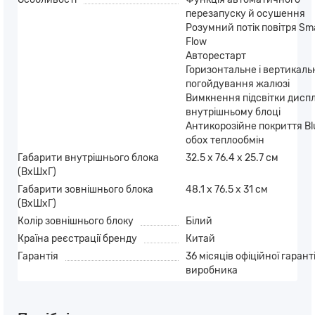
перезапуску й осушення
Розумний потік повітря Sma
Flow
Авторестарт
Горизонтальне і вертикаль
погойдування жалюзі
Вимкнення підсвітки дисп
внутрішньому блоці
Антикорозійне покриття Blu
обох теплообмін
Габарити внутрішнього блока
32.5 х 76.4 х 25.7 см
(ВхШхГ)
Габарити зовнішнього блока
48.1 х 76.5 х 31 см
(ВхШхГ)
Колір зовнішнього блоку
Білий
Країна реєстрації бренду
Китай
Гарантія
36 місяців офіційної гаранті
виробника