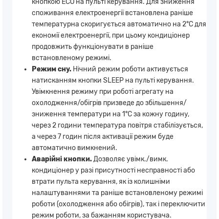
кнопкою ECO на пульті керування. Для зниження
споживання електроенергії встановлена ​​раніше
температурна скоригується автоматично на 2°С для
економії електроенергії, при цьому кондиціонер
продовжить функціонувати в раніше
встановленому режимі.
Режим сну.
Нічний режим роботи активується
натисканням кнопки SLEEP на пульті керування.
Увімкнення режиму при роботі агрегату на
охолодження/обігрів призведе до збільшення/
зниження температури на 1°С за кожну годину,
через 2 години температура повітря стабілізується,
а через 7 годин після активації режим буде
автоматично вимкнений.
Аварійні кнопки.
Дозволяє увімк./вимк.
кондиціонер у разі присутності несправності або
втрати пульта керування, як із колишніми
налаштуваннями та раніше встановленому режимі
роботи (охолодження або обігрів), так і переключити
режим роботи, за бажанням користувача.