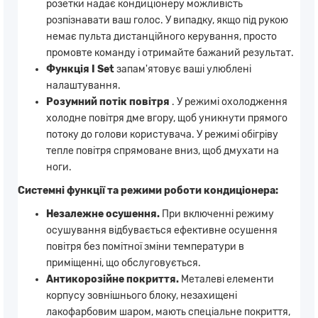
розетки надає кондиціонеру можливість
розпізнавати ваш голос. У випадку, якщо під рукою
немає пульта дистанційного керування, просто
промовте команду і отримайте бажаний результат.
Функція I Set
запам'ятовує ваші улюблені
налаштування.
Розумний потік повітря
. У режимі охолодження
холодне повітря дме вгору, щоб уникнути прямого
потоку до голови користувача. У режимі обігріву
тепле повітря спрямоване вниз, щоб дмухати на
ноги.
Системні функції та режими роботи кондиціонера:
Незалежне осушення.
При включенні режиму
осушування відбувається ефективне осушення
повітря без помітної зміни температури в
приміщенні, що обслуговується.
Антикорозійне покриття.
Металеві елементи
корпусу зовнішнього блоку, незахищені
лакофарбовим шаром, мають спеціальне покриття,