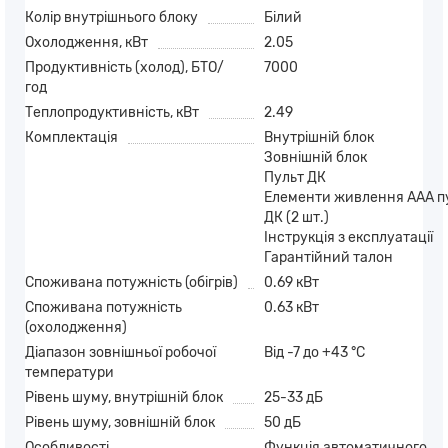
Колір внутрішнього блоку
Білий
Охолодження, кВт
2.05
Продуктивність (холод), БТО/
7000
год
Теплопродуктивність, кВт
2.49
Комплектація
Внутрішній блок
Зовнішній блок
Пульт ДК
Елементи живлення AAA п
ДК (2 шт.)
Інструкція з експлуатації
Гарантійний талон
Споживана потужність (обігрів)
0.69 кВт
Споживана потужність
0.63 кВт
(охолодження)
Діапазон зовнішньої робочої
Від -7 до +43 °C
температури
Рівень шуму, внутрішній блок
25-33 дБ
Рівень шуму, зовнішній блок
50 дБ
Особливості
Функція автоматичного