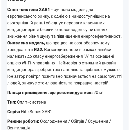
Спліт-система XAB1
– сучасна модель для
європейського ринку, є однією з найдоступніших на
сьогоднішній день і об'єднує переваги класичних
кондиціонерів, з безліччю нововведень у питаннях
зниження рівня шуму та підвищення енергоефективності.
Оновлена ​​модель,
що працює на озонобезпечному
холодоагенті
R32.
Всі кондиціонери в рамках лінійки
належать до класу енергозбереження "А" та оснащені
опцією Wi-Fi-управління. Неймовірно стильний дизайн
кондиціонера з ребристою панеллю та срібною смужкою.
Іонізатор повітря позитивно позначається на самопочутті
людей, знижує стомлюваність та покращує настрій.
Площа приміщення, що рекомендується:
20 м²
Тип:
Спліт-система
Серія:
Elite Series XAB1
Режим роботи:
Охолодження / Обігрів / Осушення /
Вентиляція