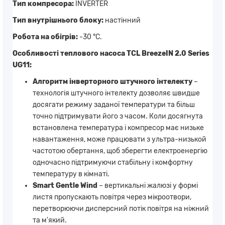
Тип компресора:
INVERTER
Тип внутрішнього блоку:
настінний
Робота на обігрів:
-30 °С.
Особливості теплового насоса TCL BreezeIN 2.0 Series
UG11:
Алгоритм інверторного штучного інтелекту
–
технологія штучного інтелекту дозволяє швидше
досягати режиму заданої температури та більш
точно підтримувати його з часом. Коли досягнута
встановлена ​​температура і компресор має низьке
навантаження, може працювати з ультра-низькой
частотою обертання, щоб зберегти електроенергію
одночасно підтримуючи стабільну і комфортну
температуру в кімнаті.
Smart Gentle Wind
– вертикальні жалюзі у формі
листя пропускають повітря через мікроотвори,
перетворюючи дисперсний потік повітря на ніжний
та м'який.