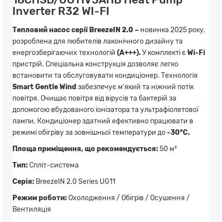
Inverter R32 WI-FI
Тепловий насос серії BreezeIN 2.0 –
новинка 2025 року,
розроблена для любителів лаконічного дизайну та
енергозберігаючих технологій
(А+++).
У комплекті є
Wi-Fi
пристрій. Спеціальна конструкція дозволяє легко
встановити та обслуговувати кондиціонер. Технологія
Smart Gentle Wind
забезпечує м'який та ніжний потік
повітря. Очищає повітря від вірусів та бактерій за
допомогою вбудованого іонізатора та ультрафіолетової
лампи. Кондиціонер здатний ефективно працювати в
режимі обігріву за зовнішньої температури до
-30°C.
Площа приміщення, що рекомендується:
50 м²
Тип:
Спліт-система
Серія:
BreezeIN 2.0 Series UG11
Режим роботи:
Охолодження / Обігрів / Осушення /
Вентиляція