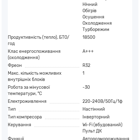
Нічний
Обігрів
Осушення
Охолодження
Турборежим
Продуктивність (тепло), БТО/
18500
год
Клас енергоспоживання
A+++
(охолодження)
Фреон
R32
Макс. кількість можливих
1
внутрішніх блоків
Робота за мінусової
-30
температури, °C
Електроживлення
220-240В/50Гц/1ф
Тип
Настінний
Тип компресора
Інверторний
Керування
Wi-Fi (вбудований)
Пульт ДК
Функції
Авторозморожування