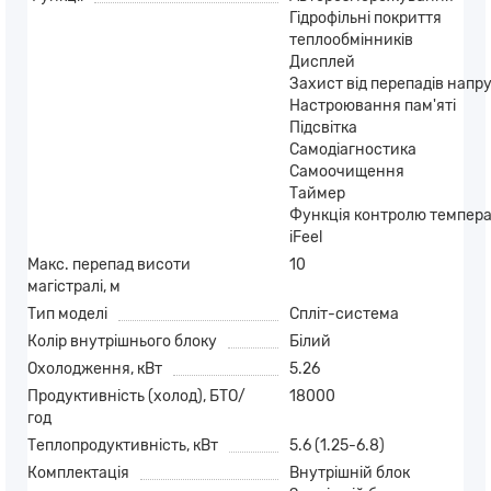
Гідрофільні покриття
теплообмінників
Дисплей
Захист від перепадів напр
Настроювання пам'яті
Підсвітка
Самодіагностика
Самоочищення
Таймер
Функція контролю темпер
iFeel
Макс. перепад висоти
10
магістралі, м
Тип моделі
Спліт-система
Колір внутрішнього блоку
Білий
Охолодження, кВт
5.26
Продуктивність (холод), БТО/
18000
год
Теплопродуктивність, кВт
5.6 (1.25-6.8)
Комплектація
Внутрішній блок