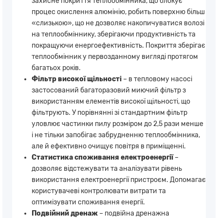
захисне покриття теплообмінника, що блокує
процес окислення алюмінію, робить поверхню більш
«слизькою», що не дозволяє накопичуватися волозі
на теплообміннику, зберігаючи продуктивність та
покращуючи енергоефективність. Покриття зберігає
теплообмінник у первозданному вигляді протягом
багатьох років.
Фільтр високої щільності
– в тепловому насосі
застосований багаторазовий миючий фільтр з
використанням елементів високої щільності, що
фільтрують. У порівнянні зі стандартним фільтр
уловлює частинки пилу розміром до 2,5 рази менше
і не тільки запобігає забрудненню теплообмінника,
але й ефективно очищує повітря в приміщенні.
Статистика споживання електроенергії
–
дозволяє відстежувати та аналізувати рівень
використання електроенергії пристроєм. Допомагає
користувачеві контролювати витрати та
оптимізувати споживання енергії.
Подвійний дренаж
– подвійна дренажна