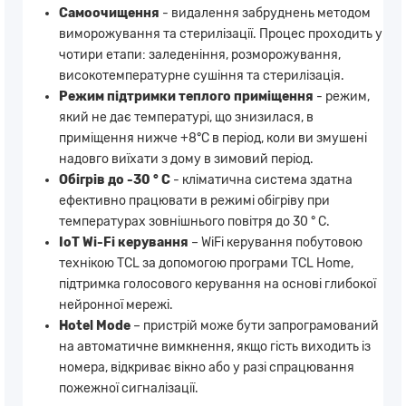
Самоочищення
- видалення забруднень методом
виморожування та стерилізації. Процес проходить у
чотири етапи: заледеніння, розморожування,
високотемпературне сушіння та стерилізація.
Режим підтримки теплого приміщення
- режим,
який не дає температурі, що знизилася, в
приміщення нижче +8°C в період, коли ви змушені
надовго виїхати з дому в зимовий період.
Обігрів до -30 ° С
- кліматична система здатна
ефективно працювати в режимі обігріву при
температурах зовнішнього повітря до 30 ° С.
IоT Wi-Fi керування
– WiFi керування побутовою
технікою TCL за допомогою програми TCL Home,
підтримка голосового керування на основі глибокої
нейронної мережі.
Hotel Mode
– пристрій може бути запрограмований
на автоматичне вимкнення, якщо гість виходить із
номера, відкриває вікно або у разі спрацювання
пожежної сигналізації.