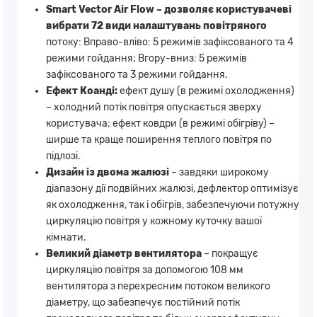
Smart Vector Air Flow – дозволяє користувачеві
вибрати 72 види налаштувань повітряного
потоку: Вправо-вліво: 5 режимів зафіксованого та 4
режими гойдання; Вгору-вниз: 5 режимів
зафіксованого та 3 режими гойдання.
Ефект Коанді:
ефект душу (в режимі охолодження)
– холодний потік повітря опускається зверху
користувача; ефект ковдри (в режимі обігріву) –
ширше та краще поширення теплого повітря по
підлозі.
Дизайн із двома жалюзі
– завдяки широкому
діапазону дії подвійних жалюзі, дефлектор оптимізує
як охолодження, так і обігрів, забезпечуючи потужну
циркуляцію повітря у кожному куточку вашої
кімнати.
Великий діаметр вентилятора
– покращує
циркуляцію повітря за допомогою 108 мм
вентилятора з перехресним потоком великого
діаметру, що забезпечує постійний потік