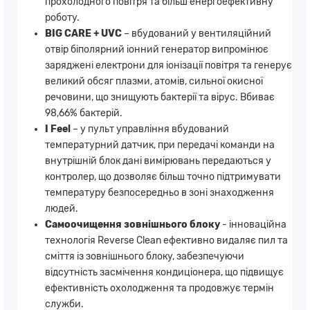
прохолодного повітря та більш енергоефективну
роботу.
BIG СARE + UVC
– вбудований у вентиляційний
отвір біполярний іонний генератор випромінює
заряджені електрони для іонізації повітря та генерує
великий обсяг плазми, атомів, сильної окисної
речовини, що знищують бактерії та вірус. Вбиває
98,66% бактерій.
I Feel
– у пульт управління вбудований
температурний датчик, при передачі команди на
внутрішній блок дані вимірювань передаються у
контролер, що дозволяє більш точно підтримувати
температуру безпосередньо в зоні знаходження
людей.
Самоочищення зовнішнього блоку
- інноваційна
технологія Reverse Clean ефективно видаляє пил та
сміття із зовнішнього блоку, забезпечуючи
відсутність засмічення кондиціонера, що підвищує
ефективність охолодження та продовжує термін
служби.