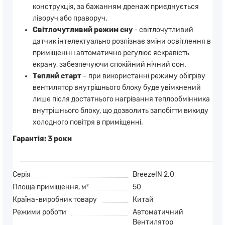
конструкція, за бажанням дренаж приєднується
ліворуч або праворуч.
Світлочутливий режим сну
- світлочутливий
датчик інтелектуально розпізнає зміни освітлення в
приміщенні і автоматично регулює яскравість
екрану, забезпечуючи спокійний нічний сон.
Теплий старт
– при використанні режиму обігріву
вентилятор внутрішнього блоку буде увімкнений
лише після достатнього нагрівання теплообмінника
внутрішнього блоку, що дозволить запобігти викиду
холодного повітря в приміщенні.
Гарантія:
3 роки
Серія
BreezeIN 2.0
Площа приміщення, м²
50
Країна-виробник товару
Китай
Режими роботи
Автоматичний
Вентилятор