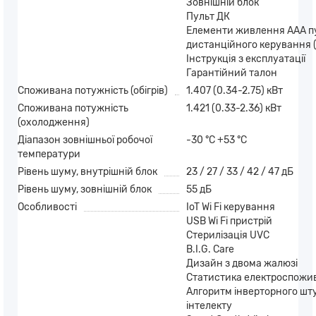
Зовнішній блок
Пульт ДК
Елементи живлення ААА п
дистанційного керування (
Інструкція з експлуатації
Гарантійний талон
Споживана потужність (обігрів)
1.407 (0.34-2.75) кВт
Споживана потужність
1.421 (0.33-2.36) кВт
(охолодження)
Діапазон зовнішньої робочої
-30 °C +53 °C
температури
Рівень шуму, внутрішній блок
23 / 27 / 33 / 42 / 47 дБ
Рівень шуму, зовнішній блок
55 дБ
Особливості
IoT Wi Fi керування
USB Wi Fi пристрій
Стерилізація UVC
B.I.G. Care
Дизайн з двома жалюзі
Статистика електроспожи
Алгоритм інверторного шт
інтелекту