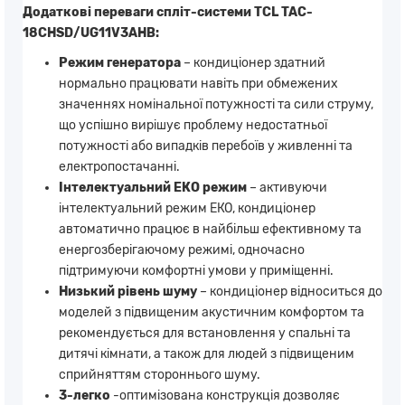
Додаткові переваги спліт-системи TCL TAC-
18CHSD/UG11V3AHB:
Режим генератора
– кондиціонер здатний
нормально працювати навіть при обмежених
значеннях номінальної потужності та сили струму,
що успішно вирішує проблему недостатньої
потужності або випадків перебоїв у живленні та
електропостачанні.
Інтелектуальний ЕКО режим
– активуючи
інтелектуальний режим ЕКО, кондиціонер
автоматично працює в найбільш ефективному та
енергозберігаючому режимі, одночасно
підтримуючи комфортні умови у приміщенні.
Низький рівень шуму
– кондиціонер відноситься до
моделей з підвищеним акустичним комфортом та
рекомендується для встановлення у спальні та
дитячі кімнати, а також для людей з підвищеним
сприйняттям стороннього шуму.
3-легко
-оптимізована конструкція дозволяє