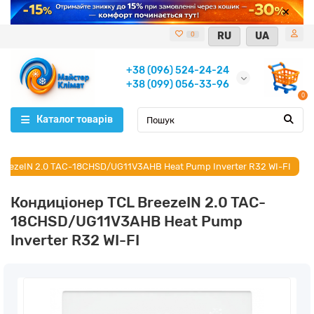
RU
UA
0
+38 (096) 524-24-24
+38 (099) 056-33-96
0
Каталог товарів
reezeIN 2.0 TAC-18CHSD/UG11V3AHB Heat Pump Inverter R32 WI-FI
Кондиціонер TCL BreezeIN 2.0 TAC-
18CHSD/UG11V3AHB Heat Pump
Inverter R32 WI-FI