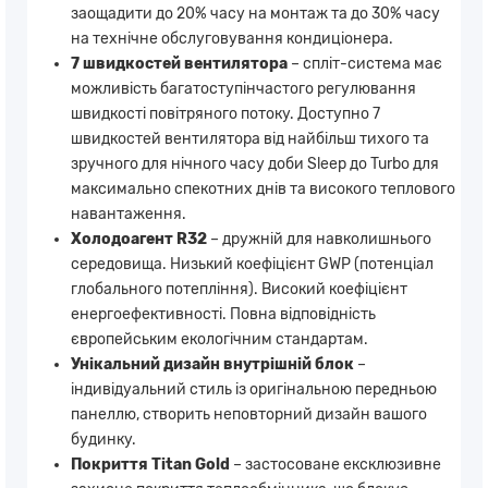
заощадити до 20% часу на монтаж та до 30% часу
на технічне обслуговування кондиціонера.
7 швидкостей вентилятора
– спліт-система має
можливість багатоступінчастого регулювання
швидкості повітряного потоку. Доступно 7
швидкостей вентилятора від найбільш тихого та
зручного для нічного часу доби Sleep до Turbo для
максимально спекотних днів та високого теплового
навантаження.
Холодоагент R32
– дружній для навколишнього
середовища. Низький коефіцієнт GWP (потенціал
глобального потепління). Високий коефіцієнт
енергоефективності. Повна відповідність
європейським екологічним стандартам.
Унікальний дизайн внутрішній блок
–
індивідуальний стиль із оригінальною передньою
панеллю, створить неповторний дизайн вашого
будинку.
Покриття Titan Gold
– застосоване ексклюзивне