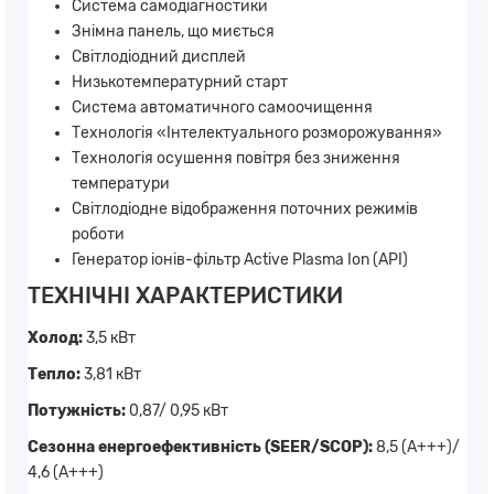
Система самодіагностики
Знімна панель, що миється
Світлодіодний дисплей
Низькотемпературний старт
Система автоматичного самоочищення
Технологія «Інтелектуального розморожування»
Технологія осушення повітря без зниження
температури
Світлодіодне відображення поточних режимів
роботи
Генератор іонів-фільтр Active Plasma Ion (API)
ТЕХНІЧНІ ХАРАКТЕРИСТИКИ
Холод:
3,5 кВт
Тепло:
3,81 кВт
Потужність:
0,87/ 0,95 кВт
Сезонна енергоефективність (SEER/SCOP):
8,5 (А+++)/
4,6 (А+++)