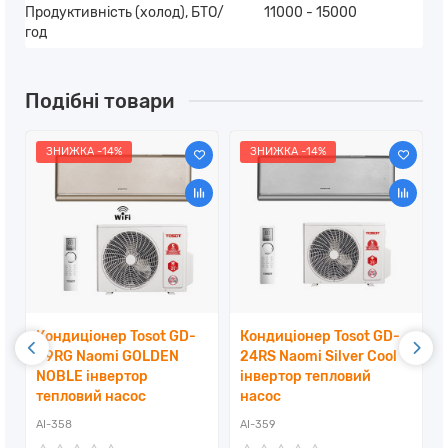
Продуктивність (холод), БТО/
11000 - 15000
год
Подібні товари
ЗНИЖКА -14%
ЗНИЖКА -14%
Кондиціонер Tosot GD-
Кондиціонер Tosot GD-
09RG Naomi GOLDEN
24RS Naomi Silver Cool
NOBLE інвертор
інвертор тепловий
тепловий насос
насос
AI-358
AI-359