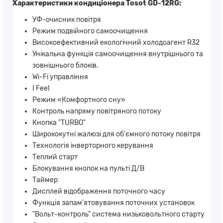
Характеристики кондиціонера Tosot GD-12RG:
УФ-очисник повітря
Режим подвійного самоочищення
Високоефективний екологічний холодоагент R32
Унікальна функція самоочищення внутрішнього та
зовнішнього блоків.
Wi-Fi управління
I Feel
Режим «Комфортного сну»
Контроль напряму повітряного потоку
Кнопка "TURBO"
Ширококутні жалюзі для об'ємного потоку повітря
Технологія інверторного керування
Теплий старт
Блокування кнопок на пульті Д/В
Таймер
Дисплей відображення поточного часу
Функція запам'ятовування поточних установок
"Вольт-контроль" система низьковольтного старту