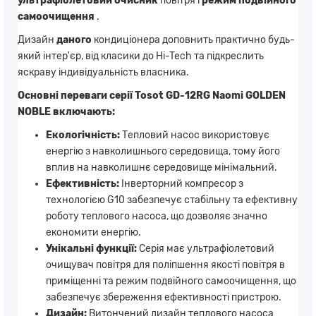
ультрафіолетовий очисник
повітря і
режим подвійного
самоочищення
.
Дизайн
даного
кондиціонера доповнить практично будь-
який інтер'єр, від класики до Hi-Tech та підкреслить
яскраву індивідуальність власника.
Основні переваги серії
Tosot GD-12RG Naomi GOLDEN
NOBLE
включають:
Екологічність:
Тепловий насос використовує
енергію з навколишнього середовища, тому його
вплив на навколишнє середовище мінімальний.
Ефективність:
Інверторний компресор з
технологією G10 забезпечує стабільну та ефективну
роботу теплового насоса, що дозволяє значно
економити енергію.
Унікальні функції:
Серія має ультрафіолетовий
очищувач повітря для поліпшення якості повітря в
приміщенні та режим подвійного самоочищення, що
забезпечує збереження ефективності пристрою.
Дизайн:
Витончений дизайн теплового насоса