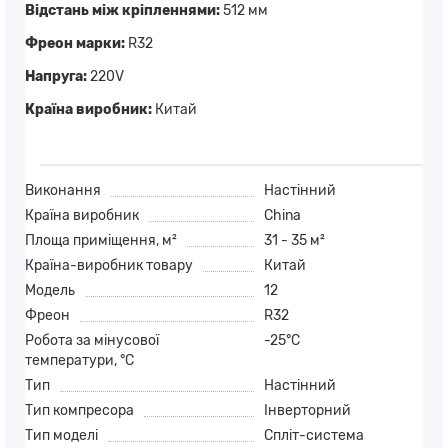
Відстань між кріпленнями:
512 мм
Фреон марки:
R32
Напруга:
220V
Країна виробник:
Китай
Виконання
Настінний
Країна виробник
China
Площа приміщення, м²
31 - 35 м²
Країна-виробник товару
Китай
Модель
12
Фреон
R32
Робота за мінусової
-25°C
температури, °C
Тип
Настінний
Тип компресора
Інверторний
Тип моделі
Спліт-система