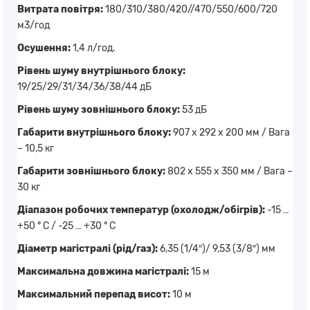
Витрата повітря:
180/310/380/420//470/550/600/720
м3/год
Осушення:
1,4 л/год.
Рівень шуму внутрішнього блоку:
19/25/29/31/34/36/38/44 дБ
Рівень шуму зовнішнього блоку:
53 дБ
Габарити внутрішнього блоку:
907 х 292 х 200 мм / Вага
– 10,5 кг
Габарити зовнішнього блоку:
802 х 555 х 350 мм / Вага –
30 кг
Діапазон робочих температур (охолодж/обігрів):
-15 …
+50 ° C / -25 … +30 ° C
Діаметр магістралі (рід/газ):
6,35 (1/4″)/ 9,53 (3/8″) мм
Максимальна довжина магістралі:
15 м
Максимальний перепад висот:
10 м