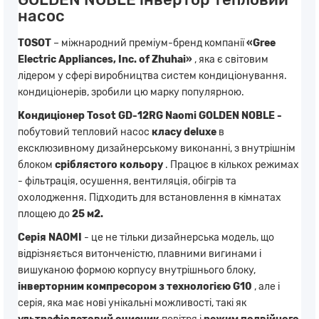
насос
TOSOT
– міжнародний преміум-бренд компанії
«Gree
Electric Appliances, Inc. of Zhuhai»
, яка є світовим
лідером у сфері виробництва систем кондиціонування.
кондиціонерів, зробили цю марку популярною.
Кондиціонер
Tosot GD-12RG Naomi GOLDEN NOBLE
-
побутовий тепловий насос
класу deluxe
в
ексклюзивному дизайнерському виконанні, з внутрішнім
блоком
сріблястого кольору
. Працює в кількох режимах
- фільтрація, осушення, вентиляція, обігрів та
охолодження. Підходить для встановлення в кімнатах
площею до
25 м2.
Серія NAOMI
- це не тільки дизайнерська модель, що
відрізняється витонченістю, плавними вигинами і
вишуканою формою корпусу внутрішнього блоку,
інверторним компресором з технологією G10
, але і
серія, яка має нові унікальні можливості, такі як