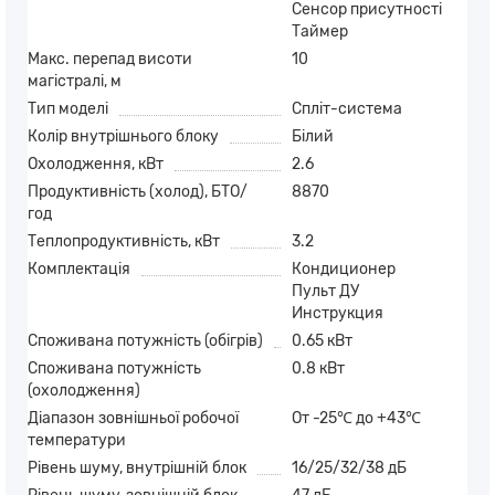
Сенсор присутності
Таймер
Макс. перепад висоти
10
магістралі, м
Тип моделі
Спліт-система
Колір внутрішнього блоку
Білий
Охолодження, кВт
2.6
Продуктивність (холод), БТО/
8870
год
Теплопродуктивність, кВт
3.2
Комплектація
Кондиционер
Пульт ДУ
Инструкция
Споживана потужність (обігрів)
0.65 кВт
Споживана потужність
0.8 кВт
(охолодження)
Діапазон зовнішньої робочої
От -25℃ до +43℃
температури
Рівень шуму, внутрішній блок
16/25/32/38 дБ