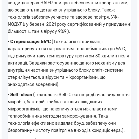
кондиціонерах HAIER знищує небезпечні мікроорганізми,
що осідають на деталях внутрішнього блоку. Також
технологія забезпечує чисте та здорове повітря. УФ-
МОДУЛЬ у березні 2021 року сертифікований у придушенні
більшості штамів вірусу 9%9 );
•
Стерилізація 56⁰С
(Технологія стерилізації
характеризується нагріванням теплообмінника до 56°С,
підтримуючи таку температуру протягом 30 хвилин після
активації. Завдяки застосуванню даного механізму вся
внутрішня частина внутрішнього блоку спліт-системи
стерилізується, а віруси та мікроорганізми, що
знаходяться всередині);
•
Self-clean
(Технологія Self-Clean передбачає видалення
мікробів, бактерій, грибка та інших шкідливих
мікроорганізмів, що накопичуються між пластинами
теплообмінника методом заморожування. Така
технологія ефективно видаляє бруд, забезпечуючи
бездоганну чистоту повітря на виході з кондиціонера.);