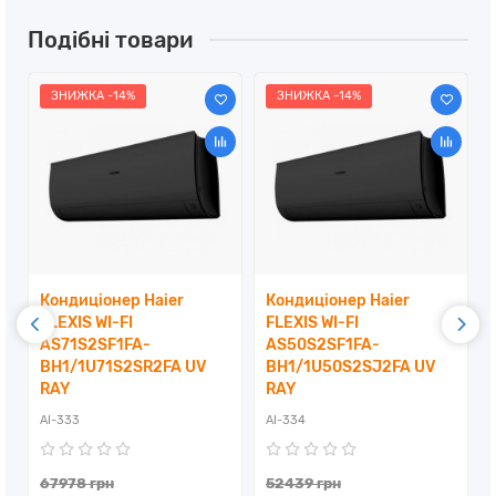
Подібні товари
ЗНИЖКА -14%
ЗНИЖКА -14%
O
Кондиціонер Haier
Кондиціонер Haier
FLEXIS WI-FI
FLEXIS WI-FI
AS71S2SF1FA-
AS50S2SF1FA-
BH1/1U71S2SR2FA UV
BH1/1U50S2SJ2FA UV
RAY
RAY
AI-333
AI-334
67978 грн
52439 грн