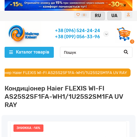
RU
UA
0
+38 (096) 524-24-24
+38 (099) 056-33-96
0
Каталог товарів
ціонер Haier FLEXIS WI-FI AS25S2SF1FA-WH1/1U25S2SM1FA UV RAY
Кондиціонер Haier FLEXIS WI-FI
AS25S2SF1FA-WH1/1U25S2SM1FA UV
RAY
ЗНИЖКА -14%