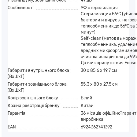
Рівень шуму, зовнішній блок
47 дБ
Особливості
УФ стерилизация
Стерилизация 56⁰С (убива
бактерии и вирусы, нагре
теплообменник до 56⁰С за 
минут)
Self-clean (метод вымора
теплообменника, удалени
вредных микроорганизмов
очистка испарителя до 99.
Датчик присутствия Ecose
Габарити внутрішнього блока
30 х 85.6 х 19.7 см
(ВхШхГ)
Габарити зовнішнього блока
55.3 х 80 х 27.5 см
(ВхШхГ)
Колір зовнішнього блоку
Білий
Країна реєстрації бренду
Китай
Гарантія
36 місяців офіційної гаранті
виробника
EAN
6924362741392