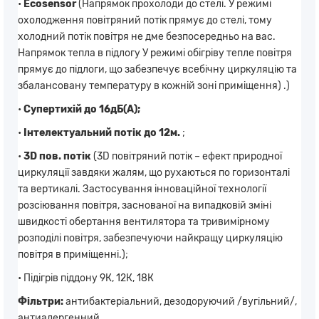
•
Ecosensor
(Напрямок прохолоди до стелі. У режимі
охолодження повітряний потік прямує до стелі, тому
холодний потік повітря не дме безпосередньо на вас.
Напрямок тепла в підлогу У режимі обігріву тепле повітря
прямує до підлоги, що забезпечує всебічну циркуляцію та
збалансовану температуру в кожній зоні приміщення) .)
•
Супертихій до 16дБ(А);
•
Інтелектуальний потік до 12м.
;
•
3D пов. потік
(3D повітряний потік – ефект природної
циркуляції завдяки жалям, що рухаються по горизонталі
та вертикалі. Застосування інноваційної технології
розсіювання повітря, заснованої на випадковій зміні
швидкості обертання вентилятора та тривимірному
розподілі повітря, забезпечуючи найкращу циркуляцію
повітря в приміщенні.);
• Підігрів піддону 9К, 12К, 18К
Фільтри:
антибактеріальний, дезодоруючий /вугільний/,
антиалергенний