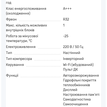
год
Клас енергоспоживання
A+++
(охолодження)
Фреон
R32
Макс. кількість можливих
1
внутрішніх блоків
Робота за мінусової
-25
температури, °C
Електроживлення
220 В / 50 Гц
Тип
Настінний
Тип компресора
Інверторний
Керування
Wi-Fi (вбудований)
Пульт ДК
Функції
Авторозморожування
Гідрофільні покриття
теплообмінників
Дисплей
Настроювання пам'яті
Самодіагностика
Самоочищення