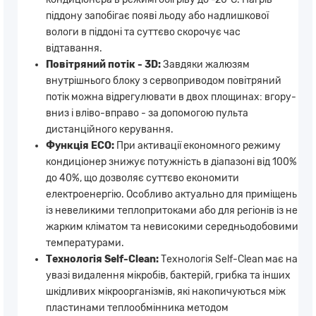
піддону запобігає появі льоду або надлишкової
вологи в піддоні та суттєво скорочує час
відтавання.
Повітряний потік - 3D:
Завдяки жалюзям
внутрішнього блоку з сервоприводом повітряний
потік можна відрегулювати в двох площинах: вгору-
вниз і вліво-вправо - за допомогою пульта
дистанційного керування.
Функція ECO:
При активації економного режиму
кондиціонер знижує потужність в діапазоні від 100%
до 40%, що дозволяє суттєво економити
електроенергію. Особливо актуально для приміщень
із невеликими теплопритоками або для регіонів із не
жарким кліматом та невисокими середньодобовими
температурами.
Технологія Self-Clean:
Технологія Self-Clean має на
увазі видалення мікробів, бактерій, грибка та інших
шкідливих мікроорганізмів, які накопичуються між
пластинами теплообмінника методом