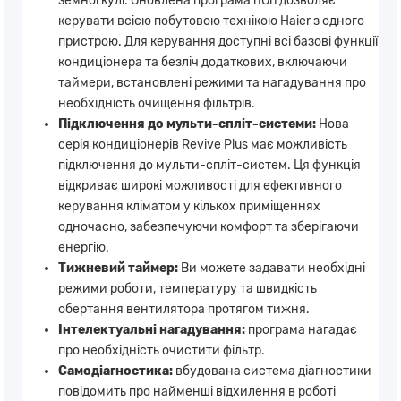
земної кулі. Оновлена ​​програма hOn дозволяє
керувати всією побутовою технікою Haier з одного
пристрою. Для керування доступні всі базові функції
кондиціонера та безліч додаткових, включаючи
таймери, встановлені режими та нагадування про
необхідність очищення фільтрів.
Підключення до мульти-спліт-системи:
Нова
серія кондиціонерів Revive Plus має можливість
підключення до мульти-спліт-систем. Ця функція
відкриває широкі можливості для ефективного
керування кліматом у кількох приміщеннях
одночасно, забезпечуючи комфорт та зберігаючи
енергію.
Тижневий таймер:
Ви можете задавати необхідні
режими роботи, температуру та швидкість
обертання вентилятора протягом тижня.
Інтелектуальні нагадування:
програма нагадає
про необхідність очистити фільтр.
Самодіагностика:
вбудована система діагностики
повідомить про найменші відхилення в роботі