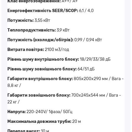
Клас енергозбереження:
A++/ A+
Енергоефективність SEER/SCOP:
6,1 / 4,0
Потужність:
3,55 кВт
Теплопродуктивність:
3,9 кВт
Потужність (охолодж/обігрів):
0,99 / 0,94 кВт
Витрата повітря:
2100 м3/год
Рівень шуму внутрішнього блоку:
18/29/33/38 дБ
Рівень шуму зовнішнього блоку:
64/51 дБ
Габарити внутрішнього блоку:
805х200х290 мм / Вага -
8,8 кг /
Габарити зовнішнього блоку:
700х245х544 мм / Вага -
22 кг /
Напруга:
220-240V/ 1фаза/ 50Гц
Максимальна довжина труби:
20 м
Перепад висот:
10 м