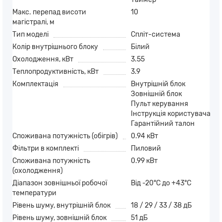
Макс. перепад висоти
10
магістралі, м
Тип моделі
Спліт-система
Колір внутрішнього блоку
Білий
Охолодження, кВт
3.55
Теплопродуктивність, кВт
3.9
Комплектація
Внутрішній блок
Зовнішній блок
Пульт керування
Iнструкція користувача
Гарантійний талон
Споживана потужність (обігрів)
0.94 кВт
Фільтри в комплекті
Пиловий
Споживана потужність
0.99 кВт
(охолодження)
Діапазон зовнішньої робочої
Від -20°C до +43°C
температури
Рівень шуму, внутрішній блок
18 / 29 / 33 / 38 дБ
Рівень шуму, зовнішній блок
51 дБ