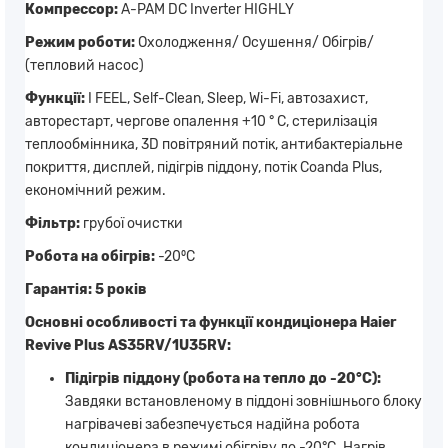
Компрессор:
A-PAM DC Inverter HIGHLY
Режим роботи:
Охолодження/ Осушення/ Обігрів/
(тепловий насос)
Функції:
I FEEL, Self-Clean, Sleep, Wi-Fi, автозахист,
авторестарт, чергове опалення +10 ° C, стерилізація
теплообмінника, 3D повітряний потік, антибактеріальне
покриття, дисплей, підігрів піддону, потік Coanda Plus,
економічний режим.
Фільтр:
грубої очистки
Робота на обігрів:
-20⁰C
Гарантія: 5 років
Основні особливості та функції кондиціонера Haier
Revive Plus AS35RV/1U35RV:
Підігрів піддону (робота на тепло до -20°С):
Завдяки встановленому в піддоні зовнішнього блоку
нагрівачеві забезпечується надійна робота
кондиціонера в режимі обігріву до -20°С. Нагрів