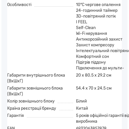
Особливості
10°C чергове опалення
24-годинний таймер
3D-повітряний потік
I FEEL
Self-Clean
Wi-Fi керування
Антикорозійний захист
Захист компресору
Інтелектуальний повітряни
Комфортний сон
Підігрів піддону
Підключення до мульти-
Габарити внутрішнього блока
20 х 80.5 х 29.2 см
(ВхШхГ)
Габарити зовнішнього блока
54.4 х 70 х 24.5 см
(ВхШхГ)
Колір зовнішнього блоку
Білий
Країна реєстрації бренду
Китай
Гарантія
5 років офіційної гарантії ві
виробника
EAN
6932063857878