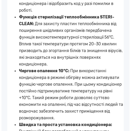
кондиціонера і відобразить код у разі помилки в
роботі.
Функція стерилізації теплообмінника STERI-
CLEAN:
Для захисту пластин теплообмінника від
поширення шкідливих організмів передбачена
функція високотемпературної стерилізації 56°C.
Вплив такої температури протягом 20-30 хвилин
призводить до згортання білків та знищення вірусів,
які знаходяться на внутрішніх поверхнях
кондиціонера.
Чергове опалення 10°С:
При використанні
кондиціонера в режимі обігріву можна активувати
функцію чергове опалення. При цьому кондиціонер
постійно підтримуватиме температуру на рівні
+10°С. Такий режим роботи дозволяє суттєво
економити на опаленні, під час відсутності людей та
водночас забезпечить захист приміщення від
розморожування.
Швидка та проста установка кондиціонера: