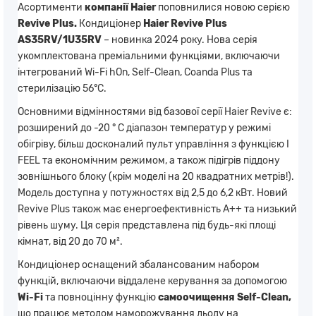
Асортименти
компанії Haier
поповнилися новою серією
Revive Plus.
Кондиціонер
Haier Revive Plus
AS35RV/1U35RV
– новинка 2024 року. Нова серія
укомплектована преміальними функціями, включаючи
інтегрований Wi-Fi hOn, Self-Clean, Coanda Plus та
стерилізацію 56°С.
Основними відмінностями від базової серії Haier Revive є:
розширений до -20 ° С діапазон температур у режимі
обігріву, більш досконалий пульт управління з функцією I
FEEL та економічним режимом, а також підігрів піддону
зовнішнього блоку (крім моделі на 20 квадратних метрів!).
Модель доступна у потужностях від 2,5 до 6,2 кВт. Новий
Revive Plus також має енергоефективність A++ та низький
рівень шуму. Ця серія представлена ​​під будь-які площі
кімнат, від 20 до 70 м².
Кондиціонер оснащений збалансованим набором
функцій, включаючи віддалене керування за допомогою
Wi-Fi
та повноцінну функцію
самоочищення Self-Clean,
що працює методом наморожування льоду на