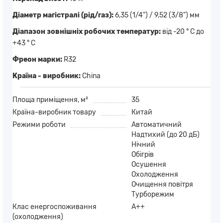
Діаметр магістралі (рід/газ):
6,35 (1/4") / 9,52 (3/8") мм
Діапазон зовнішніх робочих температур:
від -20 ° C до
+43 ° C
Фреон марки:
R32
Країна - виробник:
China
Площа приміщення, м²
35
Країна-виробник товару
Китай
Режими роботи
Автоматичний
Надтихий (до 20 дБ)
Нічний
Обігрів
Осушення
Охолодження
Очищення повітря
Турборежим
Клас енергоспоживання
A++
(охолодження)