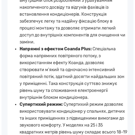
Внутрішній блок розроблений з урахуванням
накопиченого досвіду та відгуків фахівців із
встановлення кондиціонерів. Конструкція
забезпечує легку та надійну фіксацію блоку в
процесі монтажу та дозволяє отримати легкий
доступ до внутрішніх компонентів для очищення чи
заміни.
Напрямні з ефектом Coanda Plus:
Спеціальна
форма напрямних повітряного потоку, з
використанням ефекту Коанда, дозволяє
створювати м'який та одночасно інтенсивний
повітряний потік, здатний досягти найдальших зон
у приміщенні. Така конструкція суттєво знижує
рівень шуму та споживання електроенергії
внутрішнім блоком кондиціонера.
Супертихий режим:
Супертихий режим дозволяє
використовувати кондиціонер у спальнях, дитячих
та інших приміщеннях з підвищеними вимогами до
звукового комфорту. У моделях на 25 і 35
квадратних метрів рівень шуму складає всього 18-19