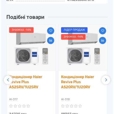
Подібні товари
ЗНИЖКА -14%
ЛІДЕР ПРОДАЖ
ЗНИЖКА -14%
Кондиціонер Haier
Кондиціонер Haier
Revive Plus
Revive Plus
AS25RV/1U25RV
AS20RV/1U20RV
Y
AI-317
AI-318
24725 грн
19307 грн