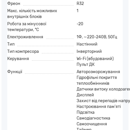
Фреон
R32
Макс. кількість можливих
1
внутрішніх блоків
Робота за мінусової
-20
температури, °C
Електроживлення
1Ф, ∼220-240В, 50Гц
Тип
Настінний
Тип компресора
Інверторний
Керування
Wi-Fi (вбудований)
Пульт ДК
Функції
Авторозморожування
Гідрофільні покриття
теплообмінників
Датчики витоку холодоаге
Дисплей
Захист від перепадів напр
Настроювання пам'яті
Підсвітка
Самодіагностика
Самоочищення
Таймер