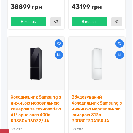
38899 грн
43199 грн
В кошик
В кошик
Холодильник Samsung з
Вбудовуваний
нижньою морозильною
Холодильник Samsung з
камерою та технологією
нижньою морозильною
AI Чорне скло 400л
камерою 313л
RB38C6B6D22/UA
BRB80F30A1S0UA
SG-619
SG-283