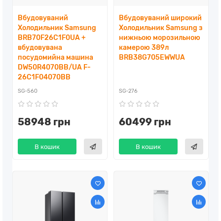
Вбудовуваний
Вбудовуваний широкий
Холодильник Samsung
Холодильник Samsung з
BRB70F26C1F0UA +
нижньою морозильною
вбудовувана
камерою 389л
посудомийна машина
BRB38G705EWWUA
DW50R4070BB/UA F-
26C1F04070BB
SG-560
SG-276
58948 грн
60499 грн
В кошик
В кошик