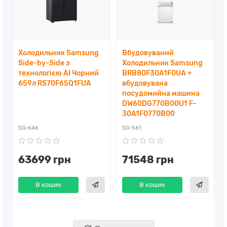
Холодильник Samsung
Вбудовуваний
Side-by-Side з
Холодильник Samsung
технологією AI Чорний
BRB80F30A1F0UA +
659л RS70F65Q1FUA
вбудовувана
посудомийна машина
DW60DG770B00U1 F-
30A1F0770B00
SG-646
SG-561
63699 грн
71548 грн
В кошик
В кошик