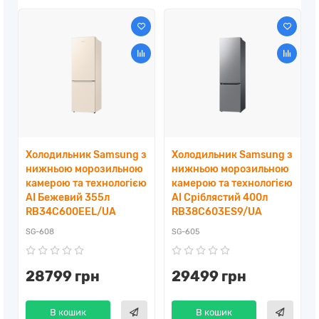
Холодильник Samsung з
Холодильник Samsung з
нижньою морозильною
нижньою морозильною
камерою та технологією
камерою та технологією
AI Бежевий 355л
AI Сріблястий 400л
RB34C600EEL/UA
RB38C603ES9/UA
SG-608
SG-605
28799 грн
29499 грн
В кошик
В кошик