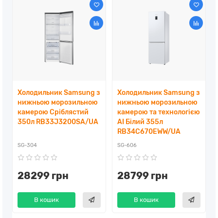
Холодильник Samsung з
Холодильник Samsung з
нижньою морозильною
нижньою морозильною
камерою Сріблястий
камерою та технологією
350л RB33J3200SA/UA
AI Білий 355л
RB34C670EWW/UA
SG-304
SG-606
28299 грн
28799 грн
В кошик
В кошик