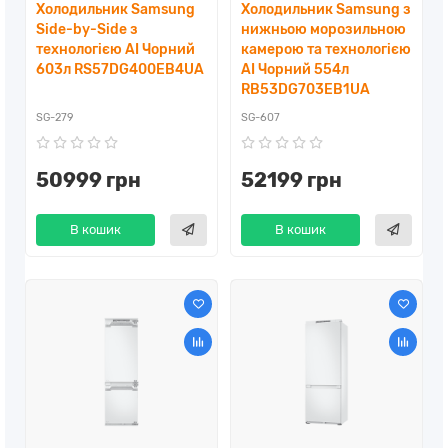
Холодильник Samsung
Холодильник Samsung з
Side-by-Side з
нижньою морозильною
технологією AI Чорний
камерою та технологією
603л RS57DG400EB4UA
AI Чорний 554л
RB53DG703EB1UA
SG-279
SG-607
50999 грн
52199 грн
В кошик
В кошик