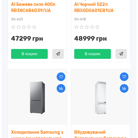
AI Бежеве скло 400л
AI Чорний 522л
RB38C6B6D39/UA
RB50DG601EB1UA
SG-623
SG-618
47299 грн
48999 грн
В кошик
В кошик
Холодильник Samsung з
Вбудовуваний