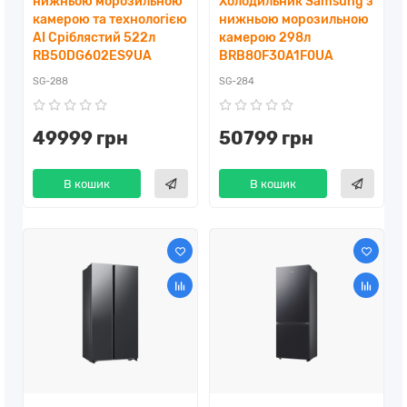
нижньою морозильною
Холодильник Samsung з
камерою та технологією
нижньою морозильною
AI Сріблястий 522л
камерою 298л
RB50DG602ES9UA
BRB80F30A1F0UA
SG-288
SG-284
49999 грн
50799 грн
В кошик
В кошик