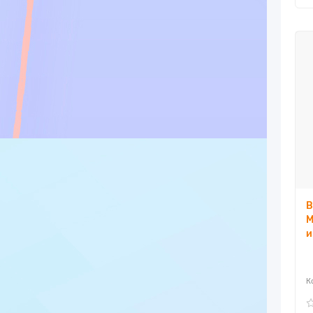
В
M
и