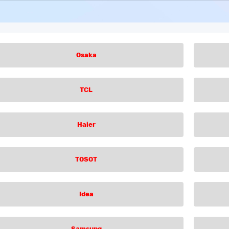
Osaka
TCL
Haier
TOSOT
Idea
Samsung