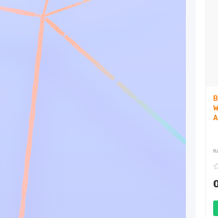
В
W
A