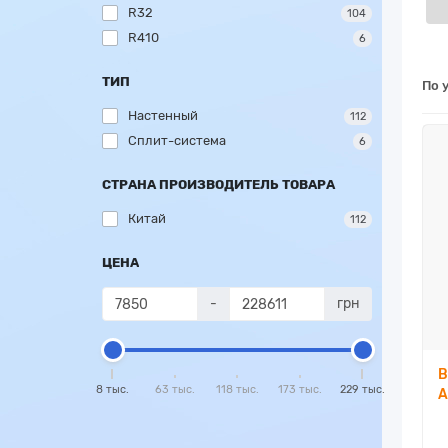
R32
104
R410
6
ТИП
По 
Настенный
112
Сплит-система
6
СТРАНА ПРОИЗВОДИТЕЛЬ ТОВАРА
Китай
112
ЦЕНА
-
грн
В
8 тыс.
63 тыс.
118 тыс.
173 тыс.
229 тыс.
A