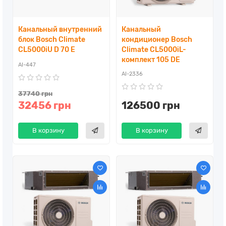
Канальный внутренний
Канальный
блок Bosch Climate
кондиционер Bosch
CL5000iU D 70 E
Climate CL5000iL-
комплект 105 DE
AI-447
AI-2336
37740 грн
32456 грн
126500 грн
В корзину
В корзину