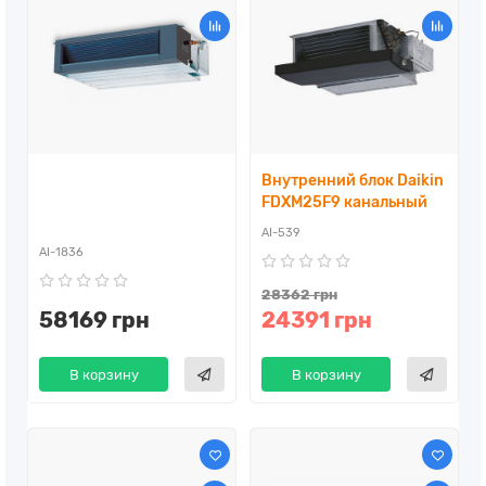
Внутренний блок Daikin
FDXM25F9 канальный
AI-539
AI-1836
28362 грн
58169 грн
24391 грн
В корзину
В корзину