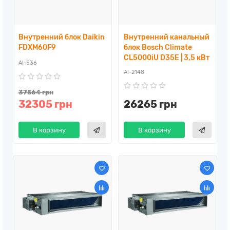
Внутренний блок Daikin
Внутренний канальный
FDXM60F9
блок Bosch Climate
CL5000iU D35E | 3,5 кВт
AI-536
AI-2148
37564 грн
32305 грн
26265 грн
В корзину
В корзину