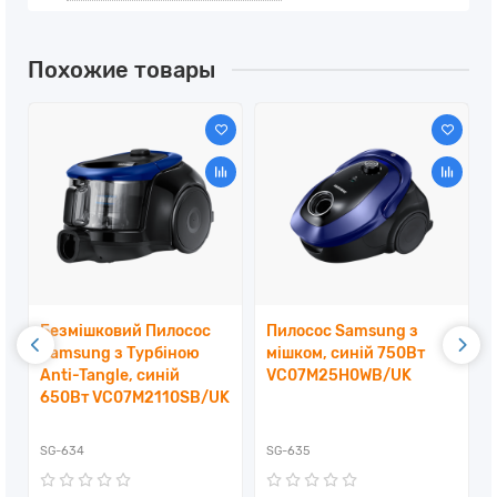
Похожие товары
Безмішковий Пилосос
Пилосос Samsung з
Samsung з Турбіною
мішком, синій 750Вт
Anti-Tangle, синій
VC07M25H0WB/UK
650Вт VC07M2110SB/UK
SG-634
SG-635