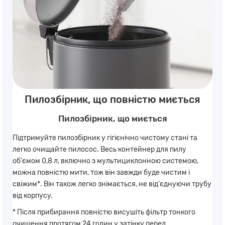
Пилозбірник, що повністю миється
Пилозбірник, що миється
Підтримуйте пилозбірник у гігієнічно чистому стані та
легко очищайте пилосос. Весь контейнер для пилу
об'ємом 0,8 л, включно з мультициклонною системою,
можна повністю мити, тож він завжди буде чистим і
свіжим*. Він також легко знімається, не від'єднуючи трубу
від корпусу.
* Після прибирання повністю висушіть фільтр тонкого
очищення протягом 24 годин у затінку перед