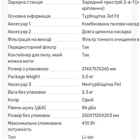
Зарядна станція
Зарядний пристрій 2-в-1 (
кріплення)
Основна інформація
Турбощітка Jet Fit
Аксесуар 1
Комбінована пилова насад
Аксесуар 2
Довга щілинна насадка
Фільтрація на виході
Фільтр тонкого очищення в
Передмоторний фільтр
Так
Контейнер для пилу, який
Так
можна мити
Розмір з упаковкою
214X757X265 мм
Package Weight
5.0 кг
Аксесуар 3
Мінітурбощітка Pet
Вага без упаковки
2.3 кг
Колір
Сірий
Рівень шуму (дБА)
86 дБа
Розмір без упаковки
250X1120X203 мм
Максимальна споживана
410 Вт
потужність
Тип
Li-ion