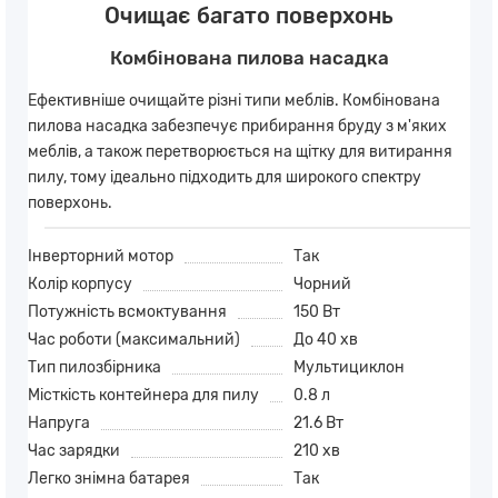
Очищає багато поверхонь
Комбінована пилова насадка
Ефективніше очищайте різні типи меблів. Комбінована
пилова насадка забезпечує прибирання бруду з м'яких
меблів, а також перетворюється на щітку для витирання
пилу, тому ідеально підходить для широкого спектру
поверхонь.
Інверторний мотор
Так
Колір корпусу
Чорний
Потужність всмоктування
150 Вт
Час роботи (максимальний)
До 40 хв
Тип пилозбірника
Мультициклон
Місткість контейнера для пилу
0.8 л
Напруга
21.6 Вт
Час зарядки
210 хв
Легко знімна батарея
Так