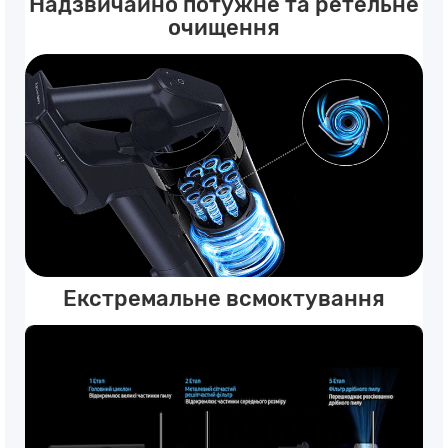
Надзвичайно потужне та ретельне
очищення
Екстремальне всмоктування