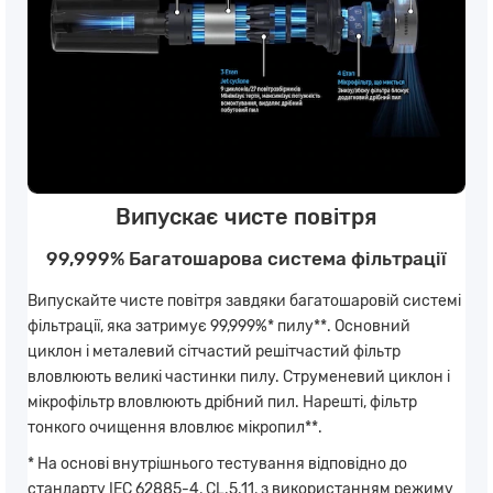
Випускає чисте повітря
99,999% Багатошарова система фільтрації
Випускайте чисте повітря завдяки багатошаровій системі
фільтрації, яка затримує 99,999%* пилу**. Основний
циклон і металевий сітчастий решітчастий фільтр
вловлюють великі частинки пилу. Струменевий циклон і
мікрофільтр вловлюють дрібний пил. Нарешті, фільтр
тонкого очищення вловлює мікропил**.
* На основі внутрішнього тестування відповідно до
стандарту IEC 62885-4, CL.5.11, з використанням режиму