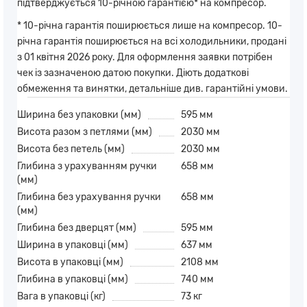
підтверджується 10-річною гарантією* на компресор.
* 10-річна гарантія поширюється лише на компресор. 10-
річна гарантія поширюється на всі холодильники, продані
з 01 квітня 2026 року. Для оформлення заявки потрібен
чек із зазначеною датою покупки. Діють додаткові
обмеження та винятки, детальніше див. гарантійні умови.
Ширина без упаковки (мм)
595 мм
Висота разом з петлями (мм)
2030 мм
Висота без петель (мм)
2030 мм
Глибина з урахуванням ручки
658 мм
(мм)
Глибина без урахування ручки
658 мм
(мм)
Глибина без дверцят (мм)
595 мм
Ширина в упаковці (мм)
637 мм
Висота в упаковці (мм)
2108 мм
Глибина в упаковці (мм)
740 мм
Вага в упаковці (кг)
73 кг