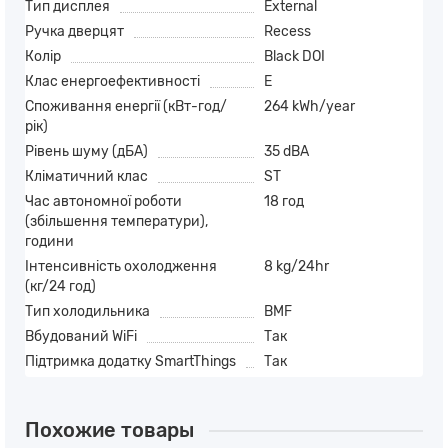
Тип дисплея
External
Ручка дверцят
Recess
Колір
Black DOI
Клас енергоефективності
E
Споживання енергії (кВт-год/
264 kWh/year
рік)
Рівень шуму (дБА)
35 dBA
Кліматичний клас
ST
Час автономної роботи
18 год
(збільшення температури),
години
Інтенсивність охолодження
8 kg/24hr
(кг/24 год)
Тип холодильника
BMF
Вбудований WiFi
Так
Підтримка додатку SmartThings
Так
Похожие товары