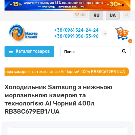
RU
UA
0
+38 (096) 524-24-24
+38 (099) 056-33-96
0
Каталог товаров
льною камерою та технологією AI Чорний 400л RB38C679EB1/UA
Холодильник Samsung з нижньою
морозильною камерою та
технологією AI Чорний 400л
RB38C679EB1/UA