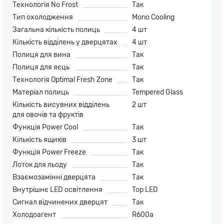
Технологія No Frost
Так
Тип охолодження
Mono Cooling
Загальна кількість полиць
4 шт
Кількість відділень у дверцятах
4 шт
Полиця для вина
Так
Полиця для яєць
Так
Технологія Optimal Fresh Zone
Так
Матеріал полиць
Tempered Glass
Кількість висувних відділень
2 шт
для овочів та фруктів
Функція Power Cool
Так
Кількість ящиків
3 шт
Функція Power Freeze
Так
Лоток для льоду
Так
Взаємозамінні дверцята
Так
Внутрішнє LED освітлення
Top LED
Сигнал відчинених дверцят
Так
Холодоагент
R600a