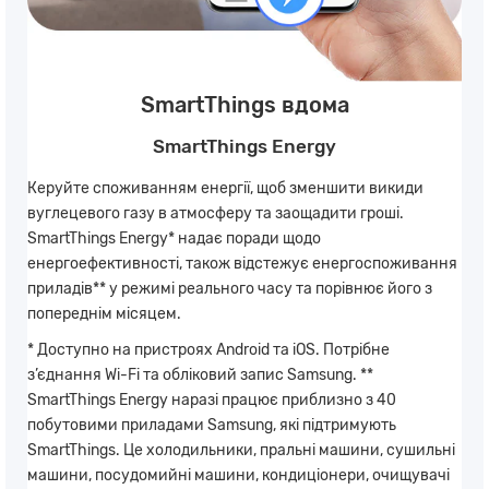
SmartThings вдома
SmartThings Energy
Керуйте споживанням енергії, щоб зменшити викиди
вуглецевого газу в атмосферу та заощадити гроші.
SmartThings Energy* надає поради щодо
енергоефективності, також відстежує енергоспоживання
приладів** у режимі реального часу та порівнює його з
попереднім місяцем.
* Доступно на пристроях Android та iOS. Потрібне
з’єднання Wi-Fi та обліковий запис Samsung. **
SmartThings Energy наразі працює приблизно з 40
побутовими приладами Samsung, які підтримують
SmartThings. Це холодильники, пральні машини, сушильні
машини, посудомийні машини, кондиціонери, очищувачі