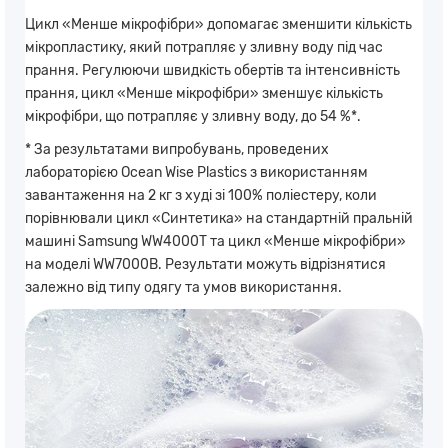
Цикл «Менше мікрофібри» допомагає зменшити кількість
мікропластику, який потрапляє у зливну воду під час
прання. Регулюючи швидкість обертів та інтенсивність
прання, цикл «Менше мікрофібри» зменшує кількість
мікрофібри, що потрапляє у зливну воду, до 54 %*.
* За результатами випробувань, проведених
лабораторією Ocean Wise Plastics з використанням
завантаження на 2 кг з худі зі 100% поліестеру, коли
порівнювали цикл «Синтетика» на стандартній пральній
машині Samsung WW4000T та цикл «Менше мікрофібри»
на моделі WW7000B. Результати можуть відрізнятися
залежно від типу одягу та умов використання.