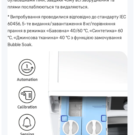
бульбашками піни, завдяки чому всі забруднення та
плями послаблюються та видаляються.
* Випробування проводилися відповідно до стандарту IEC
60456, 5-те видання/завантаження 8 кг/порівняння
прання в режимах «Бавовна» 40/60 °C, «Синтетика» 60
°C, «Джинсова тканина» 40 °C з функцією замочування
Bubble Soak.