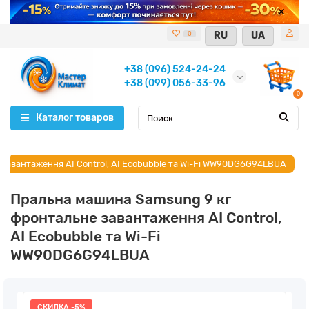
RU
UA
0
+38 (096) 524-24-24
+38 (099) 056-33-96
0
Каталог товаров
завантаження AI Control, AI Ecobubble та Wi-Fi WW90DG6G94LBUA
Пральна машина Samsung 9 кг
фронтальне завантаження AI Control,
AI Ecobubble та Wi-Fi
WW90DG6G94LBUA
СКИДКА -5%