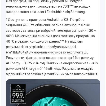
Для програм, що працюють у режимі AI Energy**,
енергоспоживання знижується на 70%*** внаслідок
використання технології Ecobubble™ від Samsung.
* Доступно на пристроях Android та iOS. Потрібне
з’єднання Wi-Fi та обліковий запис Samsung.** Може
застосовуватись при вибраній температурі прання 20 ~
40°C. Максимальна економія досягається у програмі на
40 °C в режимі холодного прання.*** На підставі
результатів внутрішніх випробувань моделі
WW11BBA049AB у нормальних умовах експлуатації.
Результати: фактичне споживання енергії без режиму
AI Energy = 0,539 кВт·год. Фактичне енергоспоживання із
режимом AI Energy = 0,145 кВт·год. Результати можуть
відрізнятися залежно від фактичних умов використання.