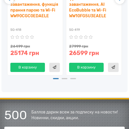
завантаження, функція
завантаження, AI
прання парою та Wi-Fi
EcoBubble та Wi-Fi
WW90CGC0EDAELE
WW10FG5U3EAELE
SG-418
SG-419
26499 грн
27999 грн
25174 грн
26599 грн
В корзину
В корзину
500
Баллов дарим всем за подписку на новости!
Новинки, скидки, акции.