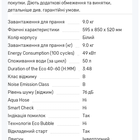
покупки. Діють додаткові обмеження та винятки,
детальніше див. гарантійні умови.
Завантаження для прання
9.0 кг
Фізичні характеристики
595 x 850 x 520 мм
Колір корпусу
Білий
Завантаження для прання (кг)
9.0 кг
Energy Consumption (100 cycles)
49 кВт
Споживання води (за цикл)
50 л
Duration of the Eco 40-60 (H:MM)
3:48
Клас віджиму
B
Noise Emission Class
B
Рівень шуму (віджим)
76 дБ
Aqua Hose
Ні
Smart Check
Ні
Індікація помилок
Так
Технологія Eco Bubble
Ні
Відкладений старт
Так
Двигун
Інверторний