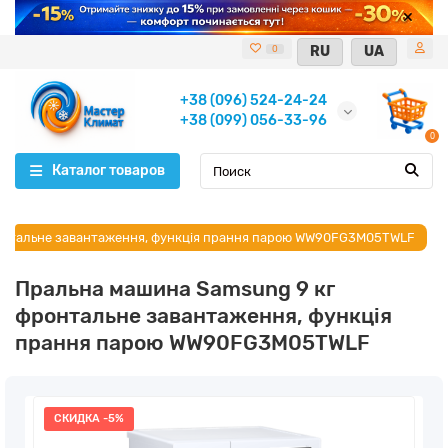
RU
UA
0
+38 (096) 524-24-24
+38 (099) 056-33-96
0
Каталог товаров
онтальне завантаження, функція прання парою WW90FG3M05TWLF
Пральна машина Samsung 9 кг
фронтальне завантаження, функція
прання парою WW90FG3M05TWLF
СКИДКА -5%