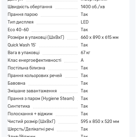
Швидкість обертання
1400 об./хв
Прання парою
Так
Тип дисплея
LED
Eco 40-60
Так
Розміри в упаковці (ШxВxГ)
660 x 890 x 615 мм
Quick Wash 15'
Так
Вага в упаковці
67 кг
Клас енергоефективності
A
Постільна білизна
Так
Прання кольорових речей
Так
Бавовна
Так
Змішане завантаження
Так
Прання з паром (Hygiene Steam)
Так
Синтетика
Так
Полоскання + віджим
Так
Чистий розмір (ШхВхГ)
595 x 850 x 520 мм
Шерсть/Делікатні речі
Так
Злив/Віджим
Так