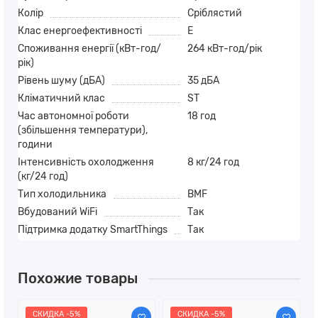
Колір
Сріблястий
Клас енергоефективності
E
Споживання енергії (кВт-год/
264 кВт-год/рік
рік)
Рівень шуму (дБА)
35 дБА
Кліматичний клас
ST
Час автономної роботи
18 год
(збільшення температури),
години
Інтенсивність охолодження
8 кг/24 год
(кг/24 год)
Тип холодильника
BMF
Вбудований WiFi
Так
Підтримка додатку SmartThings
Так
Похожие товары
СКИДКА -5%
СКИДКА -5%