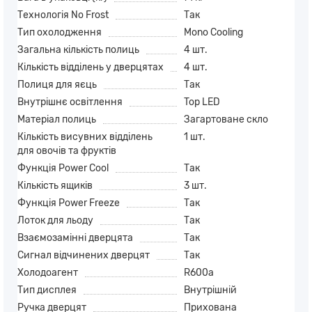
Технологія No Frost
Так
Тип охолодження
Mono Cooling
Загальна кількість полиць
4 шт.
Кількість відділень у дверцятах
4 шт.
Полиця для яєць
Так
Внутрішнє освітлення
Top LED
Матеріал полиць
Загартоване скло
Кількість висувних відділень
1 шт.
для овочів та фруктів
Функція Power Cool
Так
Кількість ящиків
3 шт.
Функція Power Freeze
Так
Лоток для льоду
Так
Взаємозамінні дверцята
Так
Сигнал відчинених дверцят
Так
Холодоагент
R600a
Тип дисплея
Внутрішній
Ручка дверцят
Прихована