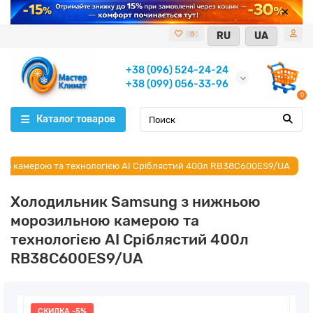
RU
UA
0
+38 (096) 524-24-24
+38 (099) 056-33-96
0
Каталог товаров
ою камерою та технологією AI Сріблястий 400л RB38C600ES9/UA
Холодильник Samsung з нижньою
морозильною камерою та
технологією AI Сріблястий 400л
RB38C600ES9/UA
СКИДКА -5%