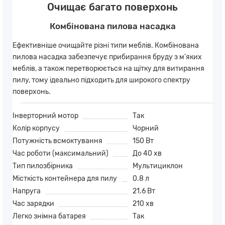
Очищає багато поверхонь
Комбінована пилова насадка
Ефективніше очищайте різні типи меблів. Комбінована
пилова насадка забезпечує прибирання бруду з м'яких
меблів, а також перетворюється на щітку для витирання
пилу, тому ідеально підходить для широкого спектру
поверхонь.
Інверторний мотор
Так
Колір корпусу
Чорний
Потужність всмоктування
150 Вт
Час роботи (максимальний)
До 40 хв
Тип пилозбірника
Мультициклон
Місткість контейнера для пилу
0.8 л
Напруга
21.6 Вт
Час зарядки
210 хв
Легко знімна батарея
Так