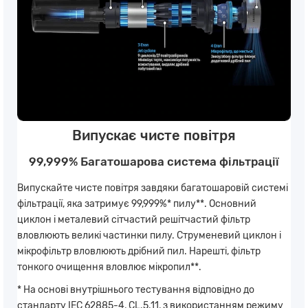
Випускає чисте повітря
99,999% Багатошарова система фільтрації
Випускайте чисте повітря завдяки багатошаровій системі
фільтрації, яка затримує 99,999%* пилу**. Основний
циклон і металевий сітчастий решітчастий фільтр
вловлюють великі частинки пилу. Струменевий циклон і
мікрофільтр вловлюють дрібний пил. Нарешті, фільтр
тонкого очищення вловлює мікропил**.
* На основі внутрішнього тестування відповідно до
стандарту IEC 62885-4, CL.5.11, з використанням режиму