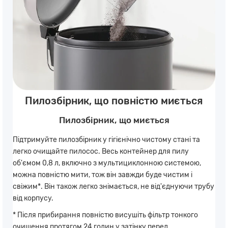
Пилозбірник, що повністю миється
Пилозбірник, що миється
Підтримуйте пилозбірник у гігієнічно чистому стані та
легко очищайте пилосос. Весь контейнер для пилу
об'ємом 0,8 л, включно з мультициклонною системою,
можна повністю мити, тож він завжди буде чистим і
свіжим*. Він також легко знімається, не від'єднуючи трубу
від корпусу.
* Після прибирання повністю висушіть фільтр тонкого
очищення протягом 24 годин у затінку перед