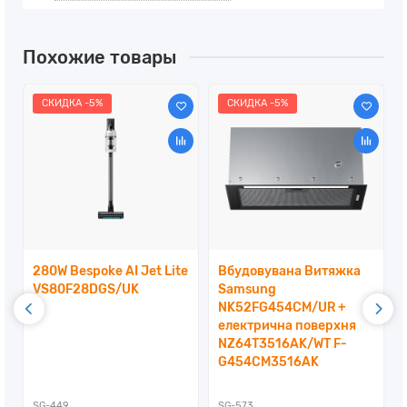
Похожие товары
СКИДКА -5%
СКИДКА -5%
280W Bespoke AI Jet Lite
Вбудовувана Витяжка
VS80F28DGS/UK
Samsung
NK52FG454CM/UR +
електрична поверхня
NZ64T3516AK/WT F-
G454CM3516AK
SG-449
SG-573