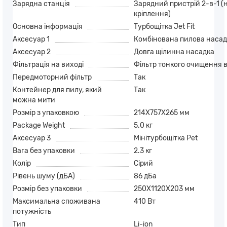
Зарядна станція
Зарядний пристрій 2-в-1 (
кріплення)
Основна інформація
Турбощітка Jet Fit
Аксесуар 1
Комбінована пилова насад
Аксесуар 2
Довга щілинна насадка
Фільтрація на виході
Фільтр тонкого очищення в
Передмоторний фільтр
Так
Контейнер для пилу, який
Так
можна мити
Розмір з упаковкою
214X757X265 мм
Package Weight
5.0 кг
Аксесуар 3
Мінітурбощітка Pet
Вага без упаковки
2.3 кг
Колір
Сірий
Рівень шуму (дБА)
86 дБа
Розмір без упаковки
250X1120X203 мм
Максимальна споживана
410 Вт
потужність
Тип
Li-ion