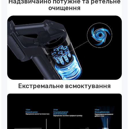
Надзвичайно потужне та ретельне
очищення
Екстремальне всмоктування