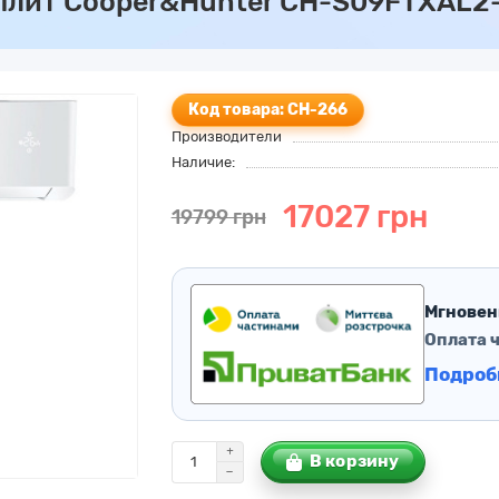
плит Cooper&Hunter CH-S09FTXAL2-W
Код товара: CH-266
Производители
Наличие:
17027 грн
19799 грн
Мгновен
Оплата 
Подроб
В корзину