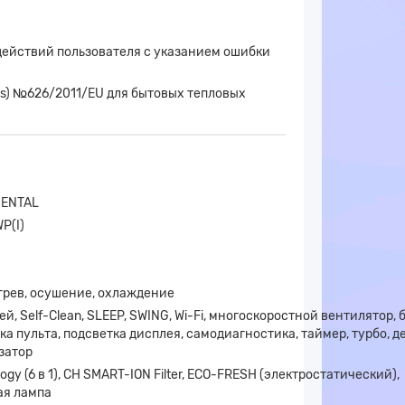
действий пользователя с указанием ошибки
cts) №626/2011/EU для бытовых тепловых
NENTAL
P(I)
грев, осушение, охлаждение
лей, Self-Clean, SLEEP, SWING, Wi-Fi, многоскоростной вентилятор
ка пульта, подсветка дисплея, самодиагностика, таймер, турбо, 
затор
ogy (6 в 1), CH SMART-ION Filter, ECO-FRESH (электростатический),
ая лампа