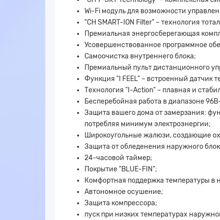
Wi-Fi модуль для возможности управлен
"CH SMART-ION Filter" – технология тот
Премиальная энергосберегающая компле
Усовершенствованное программное обе
Самоочистка внутреннего блока;
Премиальный пульт дистанционного уп
Функция "I FEEL" – встроенный датчик 
Технология "I-Action" – плавная и стаб
Бесперебойная работа в диапазоне 96
Защита вашего дома от замерзания: фун
потребляя минимум электроэнергии;
Широкоугольные жалюзи, создающие ох
Защита от обледенения наружного блок
24-часовой таймер;
Покрытие "BLUE-FIN";
Комфортная поддержка температуры в 
Автономное осушение;
Защита компрессора;
пуск при низких температурах наружног