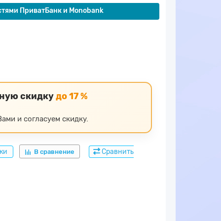
стями ПриватБанк и Monobank
ьную скидку
до 17 %
ами и согласуем скидку.
дки
Сравнить
В сравнение