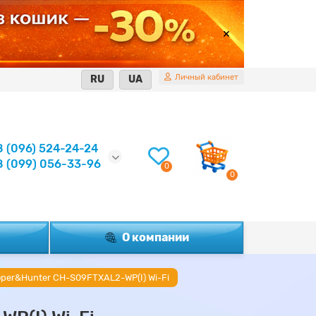
Личный кабинет
RU
UA
8 (096) 524-24-24
8 (099) 056-33-96
0
0
О компании
per&Hunter CH-S09FTXAL2-WP(I) Wi-Fi