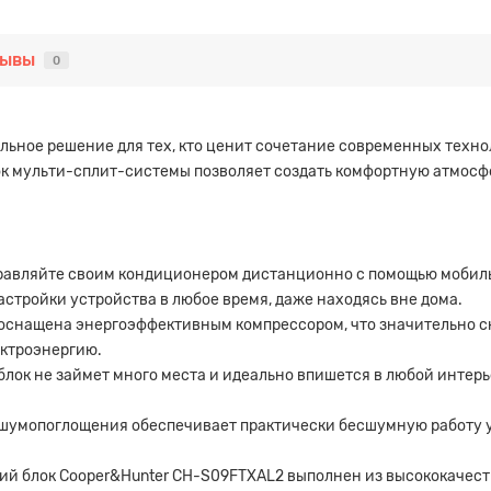
зывы
0
альное решение для тех, кто ценит сочетание современных техно
ок мульти-сплит-системы позволяет создать комфортную атмосф
правляйте своим кондиционером дистанционно с помощью мобильн
настройки устройства в любое время, даже находясь вне дома.
 оснащена энергоэффективным компрессором, что значительно с
ектроэнергию.
блок не займет много места и идеально впишется в любой интер
 шумопоглощения обеспечивает практически бесшумную работу у
ий блок Cooper&Hunter CH-S09FTXAL2 выполнен из высококачеств