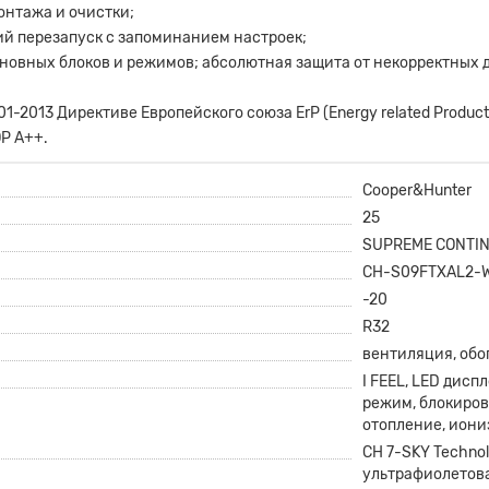
онтажа и очистки;
ий перезапуск с запоминанием настроек;
овных блоков и режимов; абсолютная защита от некорректных 
1-2013 Директиве Европейского союза ErP (Energy related Produ
P A++.
Cooper&Hunter
25
SUPREME CONTI
CH-S09FTXAL2-W
-20
R32
вентиляция, обо
I FEEL, LED дисп
режим, блокиров
отопление, иони
CH 7-SKY Technol
ультрафиолетов