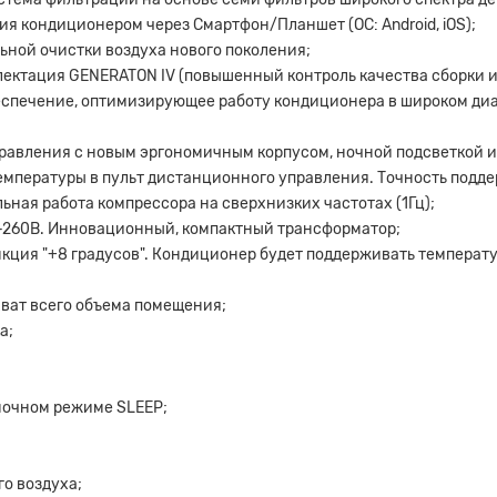
ия кондиционером через Смартфон/Планшет (ОС: Android, iOS);
альной очистки воздуха нового поколения;
ктация GENERATON IV (повышенный контроль качества сборки и
спечение, оптимизирующее работу кондиционера в широком диа
равления с новым эргономичным корпусом, ночной подсветкой 
температуры в пульт дистанционного управления. Точность подд
ильная работа компрессора на сверхнизких частотах (1Гц);
В-260В. Инновационный, компактный трансформатор;
кция "+8 градусов". Кондиционер будет поддерживать температу
ват всего объема помещения;
а;
ночном режиме SLEEP;
о воздуха;