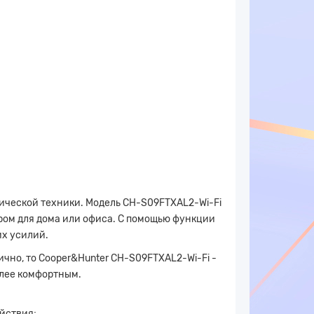
тической техники. Модель CH-S09FTXAL2-Wi-Fi
ором для дома или офиса. С помощью функции
их усилий.
ично, то Cooper&Hunter CH-S09FTXAL2-Wi-Fi -
олее комфортным.
ействия;