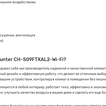
внешним воздействиям.
осушение, вентиляция
е)
unter CH-S09FTXAL2-Wi-Fi?
ендовал себя как производитель надежной и качественной клима
ьный дизайн и эффективную работу, что делает ее отличным выб
 с вашим устройством, контролируя климат в помещении без лишн
впишется в любой интерьер, работает тихо, эффективно и эконом
нс улучшить качество воздуха в вашем доме и сделать его еще б
истема фильтрации на основе семи фильтров широкого спектра д