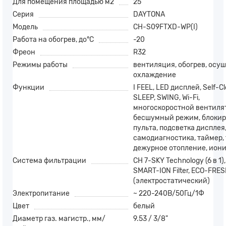
Для помещения площадью м2
25
Серия
DAYTONA
Модель
CH-S09FTXD-WP(I)
Работа на обогрев, до°С
-20
Фреон
R32
Режимы работы
вентиляция, обогрев, осуш
охлаждение
Функции
I FEEL, LED дисплей, Self-Cl
SLEEP, SWING, Wi-Fi,
многоскоростной вентилят
бесшумный режим, блокир
пульта, подсветка дисплея
самодиагностика, таймер, 
дежурное отопление, ион
Система фильтрации
CH 7-SKY Technology (6 в 1)
SMART-ION Filter, ECO-FRE
(электростатический)
Электропитание
~ 220-240В/50Гц/1Ф
Цвет
белый
Диаметр газ. магистр., мм/
9.53 / 3/8"