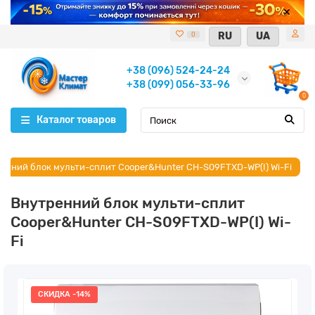
RU
UA
0
+38 (096) 524-24-24
+38 (099) 056-33-96
0
Каталог товаров
енний блок мульти-сплит Cooper&Hunter CH-S09FTXD-WP(I) Wi-Fi
Внутренний блок мульти-сплит
Cooper&Hunter CH-S09FTXD-WP(I) Wi-
Fi
СКИДКА -14%