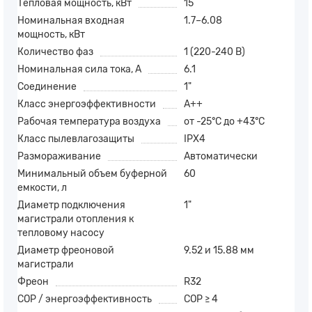
Тепловая мощность, кВт
15
Номинальная входная
1.7–6.08
мощность, кВт
Количество фаз
1 (220-240 В)
Номинальная сила тока, А
6.1
Соединение
1"
Класс энергоэффективности
A++
Рабочая температура воздуха
от -25°C до +43°C
Класс пылевлагозащиты
IPX4
Размораживание
Автоматически
Минимальный объем буферной
60
емкости, л
Диаметр подключения
1"
магистрали отопления к
тепловому насосу
Диаметр фреоновой
9.52 и 15.88 мм
магистрали
Фреон
R32
COP / энергоэффективность
COP ≥ 4