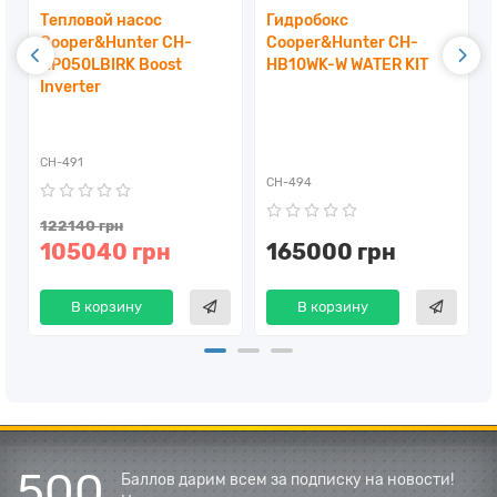
Тепловой насос
Гидробокс
Cooper&Hunter CH-
Cooper&Hunter CH-
HP050LBIRK Boost
HB10WK-W WATER KIT
Inverter
CH-491
CH-494
122140 грн
105040 грн
165000 грн
В корзину
В корзину
500
Баллов дарим всем за подписку на новости!