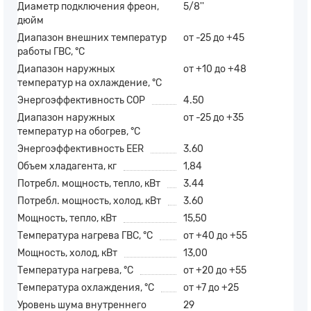
Диаметр подключения фреон,
5/8''
дюйм
Диапазон внешних температур
от -25 до +45
работы ГВС, °С
Диапазон наружных
от +10 до +48
температур на охлаждение, °С
Энергоэффективность COP
4.50
Диапазон наружных
от -25 до +35
температур на обогрев, °С
Энергоэффективность EER
3.60
Объем хладагента, кг
1,84
Потребл. мощность, тепло, кВт
3.44
Потребл. мощность, холод, кВт
3.60
Мощность, тепло, кВт
15,50
Температура нагрева ГВС, °C
от +40 до +55
Мощность, холод, кВт
13,00
Температура нагрева, °C
от +20 до +55
Температура охлаждения, °C
от +7 до +25
Уровень шума внутреннего
29