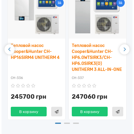
Тепловой насос
Тепловой насос
Cooper&Hunter CH-
Cooper&Hunter CH-
HP16SIRM4 UNITHERM 4
HP6.0WTSIRK3/CH-
M
HP6.0SIRK3(O)
UNITHERM 3 ALL-IN-ONE
CH-336
CH-337
245700 грн
247060 грн
В корзину
В корзину