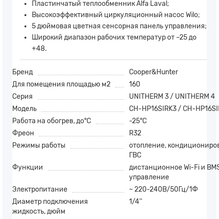
Пластинчатый теплообменник Alfa Laval;
Высокоэффективный циркуляционный насос Wilo;
5 дюймовая цветная сенсорная панель управления;
Широкий диапазон рабочих температур от –25 до
+48.
Бренд
Cooper&Hunter
Для помещения площадью м2
160
Серия
UNITHERM 3 / UNITHERM 4
Модель
CH-HP16SIRK3 / CH-HP16S
Работа на обогрев, до°С
-25°С
Фреон
R32
Режимы работы
отопление, кондициониро
ГВС
Функции
дистанционное Wi-Fi и BM
управление
Электропитание
~ 220-240В/50Гц/1Ф
Диаметр подключения
1/4''
жидкость, дюйм