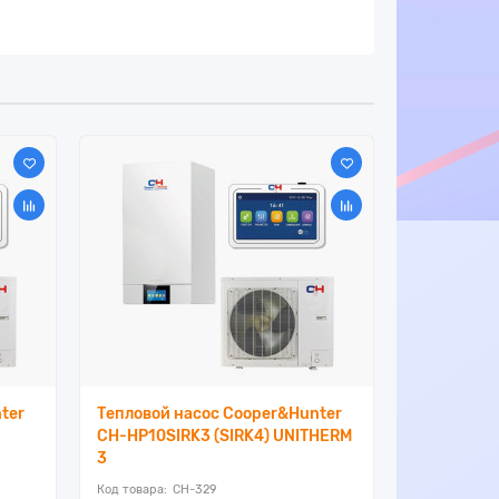
ter
Тепловой насос Cooper&Hunter
Тепловой 
CH-HP10SIRK3 (SIRK4) UNITHERM
CH-HP12SI
3
3
CH-329
C