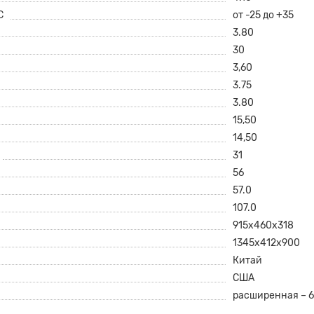
С
от -25 до +35
3.80
30
3,60
3.75
3.80
15,50
14,50
31
56
57.0
107.0
915х460х318
1345х412х900
Китай
США
расширенная – 6