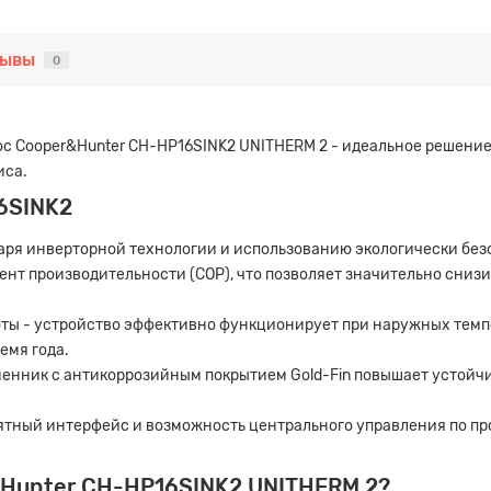
зывы
0
 Cooper&Hunter CH-HP16SINK2 UNITHERM 2 - идеальное решение
иса.
6SINK2
аря инверторной технологии и использованию экологически без
нт производительности (COP), что позволяет значительно сниз
ы - устройство эффективно функционирует при наружных темпер
емя года.
менник с антикоррозийным покрытием Gold-Fin повышает устойч
ятный интерфейс и возможность центрального управления по п
&Hunter CH-HP16SINK2 UNITHERM 2?