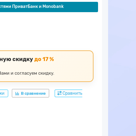
стями ПриватБанк и Monobank
ьную скидку
до 17 %
ами и согласуем скидку.
дки
Сравнить
В сравнение