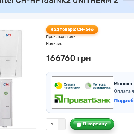
nter CH-HP16SINK2 UNITHERM 2
Код товара: CH-346
Производители
Наличие:
166760 грн
Мгновен
Оплата 
Подроб
В корзину