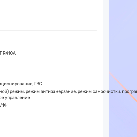
T R410A
иционирование, ГВС
ой) режим, режим антизамерзание, режим самоочистки, програ
ое управление
ц/1Ф