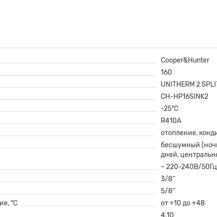
Cooper&Hunter
160
UNITHERM 2 SPLI
CH-HP16SINK2
-25°С
R410A
отопление, конд
бесшумный (ночн
дней, центральн
~ 220-240В/50Г
3/8''
5/8''
е, °С
от +10 до +48
4.10