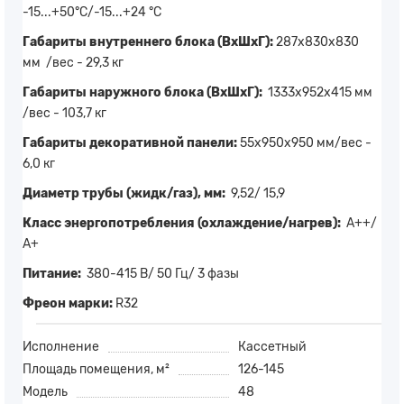
-15...+50°C/-15...+24 °C
Габариты внутреннего блока (ВхШхГ):
287х830х830
мм /вес - 29,3 кг
Габариты наружного блока (ВхШхГ):
1333х952x415 мм
/вес - 103,7 кг
Габариты декоративной панели:
55х950х950 мм/вес -
6,0 кг
Диаметр трубы (жидк/газ), мм:
9,52/ 15,9
Класс энергопотребления (охлаждение/нагрев):
А++/
А+
Питание:
380-415 В/ 50 Гц/ 3 фазы
Фреон марки:
R32
Исполнение
Кассетный
Площадь помещения, м²
126-145
Модель
48