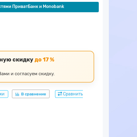
стями ПриватБанк и Monobank
ьную скидку
до 17 %
ами и согласуем скидку.
дки
Сравнить
В сравнение