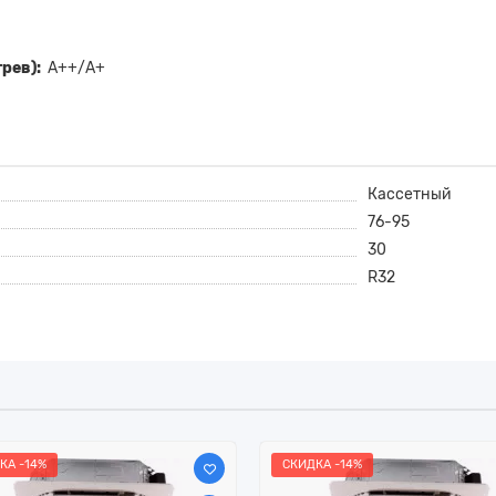
рев):
А++/А+
Кассетный
76-95
30
R32
КА -14%
СКИДКА -14%