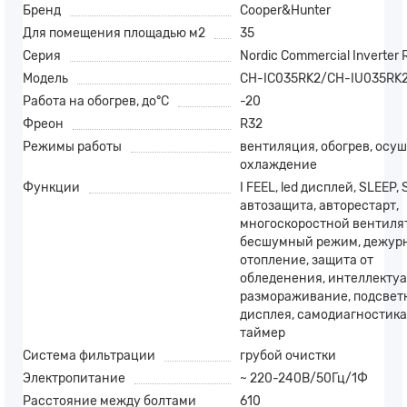
Бренд
Cooper&Hunter
Для помещения площадью м2
35
Серия
Nordic Commercial Inverter 
Модель
CH-IC035RK2/CH-IU035RK
Работа на обогрев, до°С
-20
Фреон
R32
Режимы работы
вентиляция, обогрев, осуш
охлаждение
Функции
I FEEL, led дисплей, SLEEP,
автозащита, авторестарт,
многоскоростной вентилят
бесшумный режим, дежур
отопление, защита от
обледенения, интеллекту
размораживание, подсвет
дисплея, самодиагностика
таймер
Система фильтрации
грубой очистки
Электропитание
~ 220-240В/50Гц/1Ф
Расстояние между болтами
610