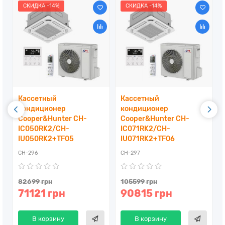
СКИДКА -14%
СКИДКА -14%
Кассетный
Кассетный
кондиционер
кондиционер
Cooper&Hunter CH-
Cooper&Hunter CH-
IC050RK2/CH-
IC071RK2/CH-
IU050RK2+TF05
IU071RK2+TF06
CH-296
CH-297
82699 грн
105599 грн
71121 грн
90815 грн
В корзину
В корзину