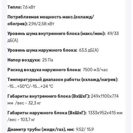
Тепло:
7,6 кВт
Потребляемая мощность макс.(охлажд/
обогрев):
2,96/2,58 кВт
Уровень шума внутреннего блока (макс/мин):
49/33
дБ(А)
Уровень шума наружного блока:
63,5 дБ(А)
Напор воздуха:
25 Па
Расход воздуха наружного блока:
7500 м3/час
Температурный диапазон работы (охлажд/нагрев)
:
-15...+50°C/-15...+24 °C
Габариты внутреннего блока (ВхШхГ):
249х1100x774
мм /вес - 32,3 кг
Габариты наружного блока (ВхШхГ):
1333х952x415 мм
/вес - 103,7 кг
Диаметр трубы (жидк/газ), мм:
9,52/ 15,9