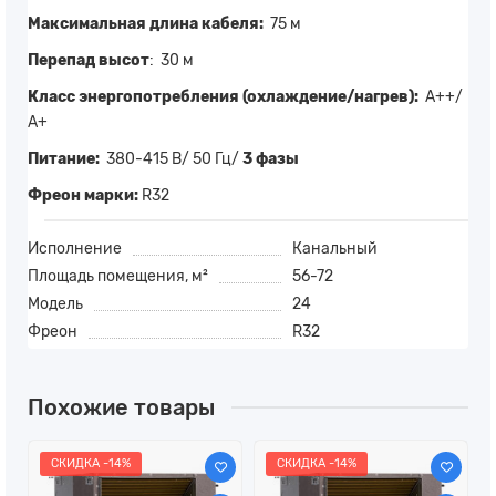
Максимальная длина кабеля:
75 м
Перепад высот
: 30 м
Класс энергопотребления (охлаждение/нагрев):
А++/
А+
Питание:
380-415 В/ 50 Гц/
3 фазы
Фреон марки:
R32
Исполнение
Канальный
Площадь помещения, м²
56-72
Модель
24
Фреон
R32
Похожие товары
СКИДКА -14%
СКИДКА -14%