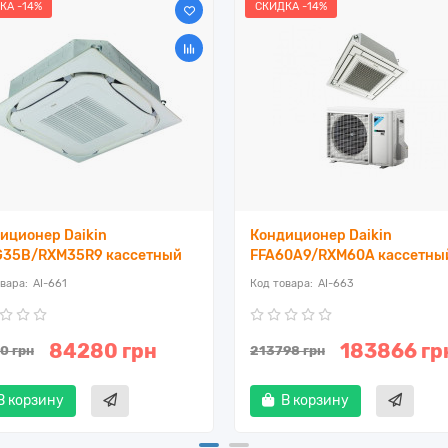
КА -14%
СКИДКА -14%
иционер Daikin
Кондиционер Daikin
35B/RXM35R9 кассетный
FFA60A9/RXM60A кассетны
AI-661
AI-663
84280 грн
183866 гр
0 грн
213798 грн
В корзину
В корзину