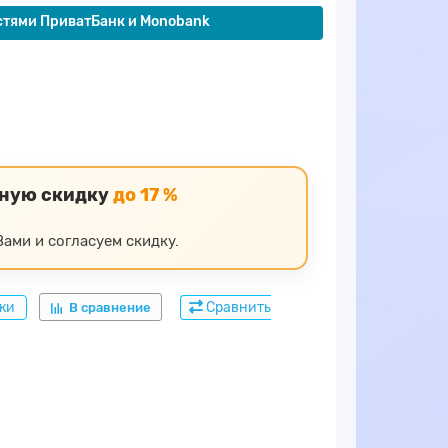
стями ПриватБанк и Monobank
ьную скидку
до 17 %
ами и согласуем скидку.
дки
Сравнить
В сравнение