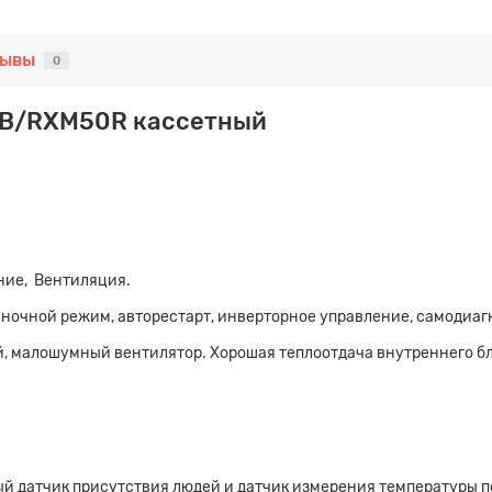
зывы
0
0B/RXM50R кассетный
ние, Вентиляция.
 ночной режим, авторестарт, инверторное управление, самодиаг
й, малошумный вентилятор. Хорошая теплоотдача внутреннего б
й датчик присутствия людей и датчик измерения температуры 