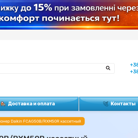
+3
+3
Доставка и оплата
Контакты
онер Daikin FCAG50B/RXM50R кассетный