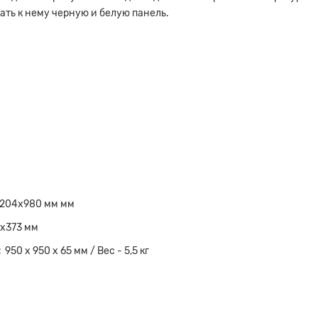
ать к нему черную и белую панель.
204x980 мм мм
x373 мм
:
950 х 950 х 65 мм / Вес - 5,5 кг