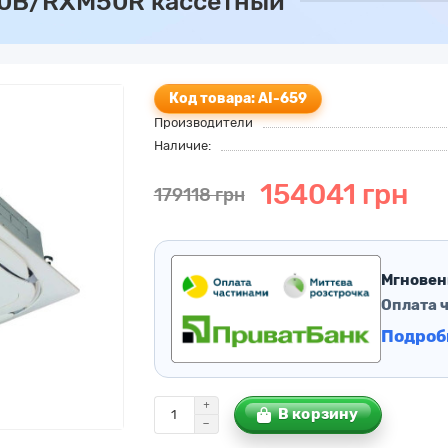
50B/RXM50R кассетный
Код товара: AI-659
Производители
Наличие:
154041 грн
179118 грн
Мгновен
Оплата 
Подроб
В корзину