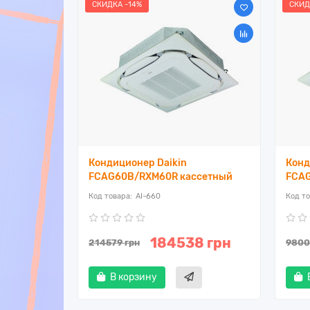
СКИДКА -14%
СКИД
Кондиционер Daikin
Конд
ссетный
FCAG60B/RXM60R кассетный
FCAG
AI-660
7 грн
184538 грн
214579 грн
9800
В корзину