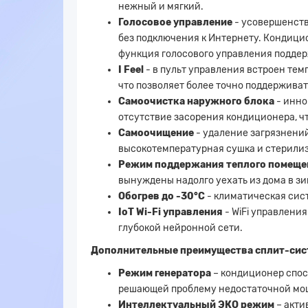
нежный и мягкий.
Голосовое управление
- усовершенст
без подключения к Интернету. Кондицио
функция голосового управления поддер
I Feel
- в пульт управления встроен тем
что позволяет более точно поддержива
Самоочистка наружного блока
- инно
отсутствие засорения кондиционера, ч
Самоочищение
- удаление загрязнени
высокотемпературная сушка и стерили
Режим поддержания теплого помещ
вынуждены надолго уехать из дома в з
Обогрев до -30°С
- климатическая сист
IоT Wi-Fi управления
- WiFi управлени
глубокой нейронной сети.
Дополнительные преимущества сплит-сист
Режим генератора
– кондиционер спос
решающей проблему недостаточной мощ
Интеллектуальный ЭКО режим
– акти