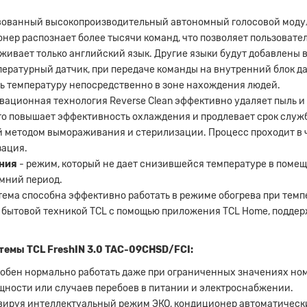
вованный высокопроизводительный автономный голосовой модул
нер распознает более тысячи команд, что позволяет пользовател
живает только английский язык. Другие языки будут добавлены 
пературный датчик, при передаче команды на внутренний блок д
ть температуру непосредственно в зоне нахождения людей.
вационная технология Reverse Clean эффективно удаляет пыль и
то повышает эффективность охлаждения и продлевает срок служ
й методом вымораживания и стерилизации. Процесс проходит в 
зация.
ения
- режим, который не дает снизившейся температуре в помещ
имний период.
ема способна эффективно работать в режиме обогрева при темпе
я бытовой техникой TCL с помощью приложения TCL Home, поддер
емы TCL FreshIN 3.0 TAC-09CHSD/FCI:
обен нормально работать даже при ограниченных значениях но
ности или случаев перебоев в питании и электроснабжении.
вируя интеллектуальный режим ЭКО, кондиционер автоматическ