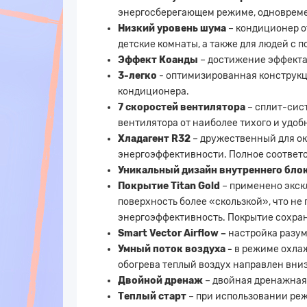
энергосберегающем режиме, одновреме
Низкий уровень шума
– кондиционер о
детские комнаты, а также для людей с
Эффект Коанды
– достижение эффекта 
3-легко
- оптимизированная конструкц
кондиционера.
7 скоростей вентилятора
– сплит-сис
вентилятора от наиболее тихого и удоб
Хладагент R32
– дружественный для о
энергоэффективности. Полное соответ
Уникальный дизайн внутреннего бло
Покрытие Titan Gold
– применено экск
поверхность более «скользкой», что не
энергоэффективность. Покрытие сохран
Smart Vector Airflow –
настройка разум
Умный поток воздуха -
в режиме охлаж
обогрева теплый воздух направлен вниз,
Двойной дренаж
– двойная дренажная
Теплый старт
– при использовании реж