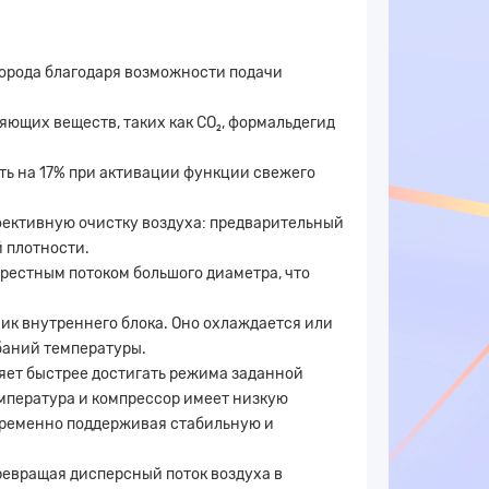
орода благодаря возможности подачи
яющих веществ, таких как CO₂, формальдегид
ть на 17% при активации функции свежего
фективную очистку воздуха: предварительный
 плотности.
рестным потоком большого диаметра, что
ик внутреннего блока. Оно охлаждается или
баний температуры.
яет быстрее достигать режима заданной
емпература и компрессор имеет низкую
овременно поддерживая стабильную и
ревращая дисперсный поток воздуха в