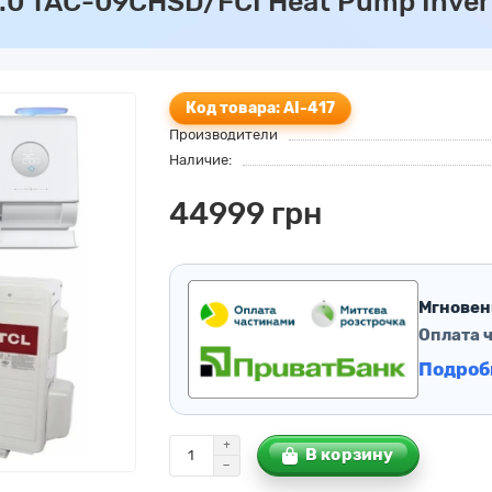
.0 TAC-09CHSD/FCI Heat Pump Invert
Код товара: AI-417
Производители
Наличие:
44999 грн
Мгновен
Оплата 
Подроб
В корзину