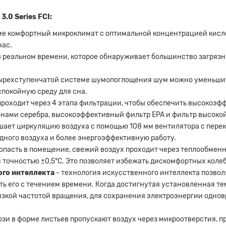
.0 Series FCI:
оме комфортный микроклимат с оптимальной концентрацией кисл
час.
в реальном времени, которое обнаруживает большинство загрязн
тырехступенчатой ​​системе шумопоглощения шум можно уменьши
спокойную среду для сна.
проходит через 4 этапа фильтрации, чтобы обеспечить высокоэф
онами серебра, высокоэффективный фильтр EPA и фильтр высокой
шает циркуляцию воздуха с помощью 108 мм вентилятора с перек
дного воздуха и более энергоэффективную работу.
опасть в помещение, свежий воздух проходит через теплообменн
с точностью ±0,5°С. Это позволяет избежать дискомфортных коле
ого интеллекта
- технология искусственного интеллекта позвол
ть его с течением времени. Когда достигнутая установленная т
-низкой частотой вращения, для сохранения электроэнергии одн
зи в форме листьев пропускают воздух через микроотверстия, п