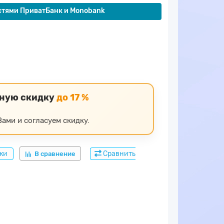
стями ПриватБанк и Monobank
ьную скидку
до 17 %
ами и согласуем скидку.
дки
Сравнить
В сравнение