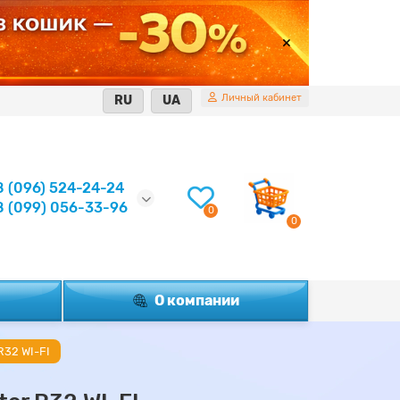
Личный кабинет
RU
UA
8 (096) 524-24-24
8 (099) 056-33-96
0
0
О компании
R32 WI-FI