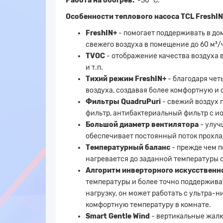
Работа на обогрев:
-30 °С.
Особенности теплового насоса TCL FreshIN 3
FreshIN+
- помогает поддерживать в д
свежего воздуха в помещение до 60 м³/
TVOC
- отображение качества воздуха 
и т.п.
Тихий режим FreshIN+
- благодаря че
воздуха, создавая более комфортную и 
Фильтры QuadruPuri
- свежий воздух 
фильтр, антибактериальный фильтр с и
Большой диаметр вентилятора
- улуч
обеспечивает постоянный поток прохла
Температурный баланс
- прежде чем п
нагревается до заданной температуры 
Алгоритм инверторного искусственн
температуры и более точно поддержива
нагрузку, он может работать с ультра
комфортную температуру в комнате.
Smart Gentle Wind
- вертикальные жалю