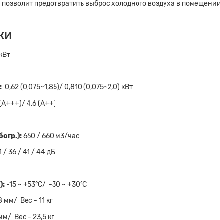
 позволит предотвратить выброс холодного воздуха в помещении
КИ
 кВт
т
:
0,62 (0,075~1,85)/ 0,810 (0,075~2,0) кВт
 (А+++)/ 4,6 (А++)
огр.):
660 / 660 м3/час
1 / 36 / 41 / 44 дБ
):
-15 ~ +53°C/ -30 ~ +30°C
8 мм/ Вес - 11 кг
мм/ Вес - 23,5 кг