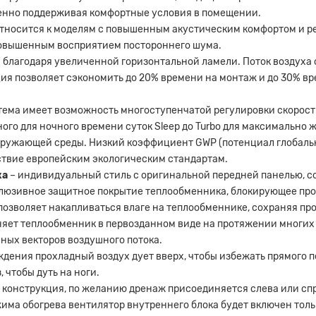
нно поддерживая комфортные условия в помещении.
тносится к моделям с повышенным акустическим комфортом и ре
 повышенным восприятием постороннего шума.
благодаря увеличенной горизонтальной ламели. Поток воздуха 
ия позволяет сэкономить до 20% времени на монтаж и до 30% в
тема имеет возможность многоступенчатой ​​регулировки скорост
ного для ночного времени суток Sleep до Turbo для максимально 
кружающей среды. Низкий коэффициент GWP (потенциал глобаль
ствие европейским экологическим стандартам.
ка
– индивидуальный стиль с оригинальной передней панелью, с
люзивное защитное покрытие теплообменника, блокирующее про
 позволяет накапливаться влаге на теплообменнике, сохраняя п
яет теплообменник в первозданном виде на протяжении многих 
ных векторов воздушного потока.
дения прохладный воздух дует вверх, чтобы избежать прямого по
 чтобы дуть на ноги.
 конструкция, по желанию дренаж присоединяется слева или сп
има обогрева вентилятор внутреннего блока будет включен толь