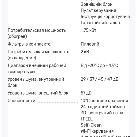
Зовнішній блок
Пульт керування
Iнструкція користувача
Гарантійний талон
Потребительская мощность
1.75 кВт
(обогрев)
Фільтры в комплекте
Пиловий
Потребительская мошщность
2 кВт
(охлаждение)
Диапазон внешней рабочей
Від -20°C до +43°C
температуры
Уровень шума, внутренний
29 / 37 / 45 / 47 дБ
блок
Уровень шума, внешний блок
57 дБ
Особенности
10°C чергове опалення
24-годинний таймер
3D-повітряний потік
I FEEL
Self-Clean
Wi-Fi керування