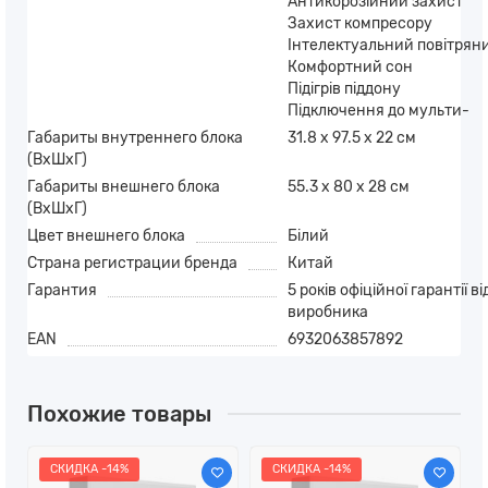
Антикорозійний захист
Захист компресору
Інтелектуальний повітряни
Комфортний сон
Підігрів піддону
Підключення до мульти-
Габариты внутреннего блока
31.8 х 97.5 х 22 см
(ВхШхГ)
Габариты внешнего блока
55.3 х 80 х 28 см
(ВхШхГ)
Цвет внешнего блока
Білий
Страна регистрации бренда
Китай
Гарантия
5 років офіційної гарантії ві
виробника
EAN
6932063857892
Похожие товары
СКИДКА -14%
СКИДКА -14%