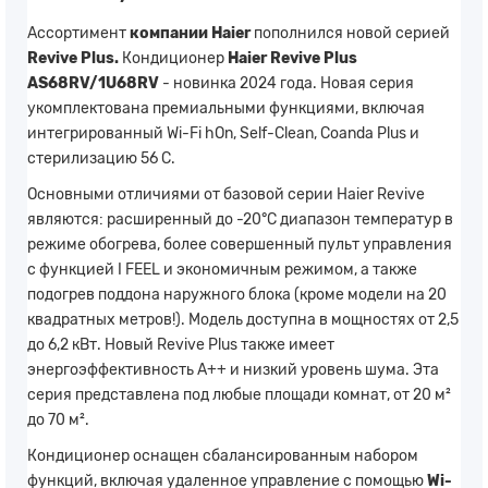
Ассортимент
компании Haier
пополнился новой серией
Revive Plus.
Кондиционер
Haier Revive Plus
AS68RV/1U68RV
- новинка 2024 года. Новая серия
укомплектована премиальными функциями, включая
интегрированный Wi-Fi hOn, Self-Clean, Coanda Plus и
стерилизацию 56 С.
Основными отличиями от базовой серии Haier Revive
являются: расширенный до -20°С диапазон температур в
режиме обогрева, более совершенный пульт управления
с функцией I FEEL и экономичным режимом, а также
подогрев поддона наружного блока (кроме модели на 20
квадратных метров!). Модель доступна в мощностях от 2,5
до 6,2 кВт. Новый Revive Plus также имеет
энергоэффективность A++ и низкий уровень шума. Эта
серия представлена ​​под любые площади комнат, от 20 м²
до 70 м².
Кондиционер оснащен сбалансированным набором
функций, включая удаленное управление с помощью
Wi-