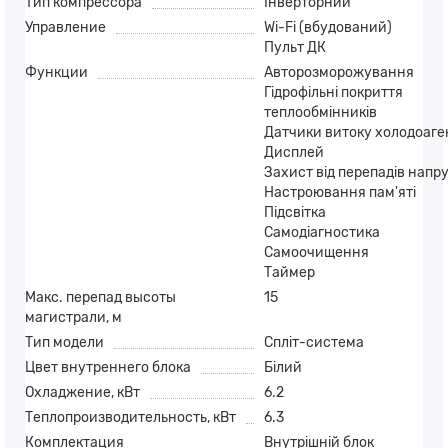
Тип компрессора
Інверторний
Управление
Wi-Fi (вбудований)
Пульт ДК
Функции
Авторозморожування
Гідрофільні покриття
теплообмінників
Датчики витоку холодоаге
Дисплей
Захист від перепадів напр
Настроювання пам'яті
Підсвітка
Самодіагностика
Самоочищення
Таймер
Макс. перепад высоты
15
магистрали, м
Тип модели
Спліт-система
Цвет внутреннего блока
Білий
Охладжение, кВт
6.2
Теплопроизводительность, кВт
6.3
Комплектация
Внутрішній блок