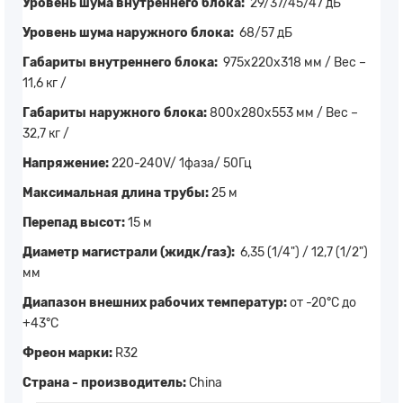
Уровень шума внутреннего блока:
29/37/45/47 дБ
Уровень шума наружного блока:
68/57 дБ
Габариты внутреннего блока:
975x220x318 мм / Вес –
11,6 кг /
Габариты наружного блока:
800x280x553 мм / Вес –
32,7 кг /
Напряжение:
220-240V/ 1фаза/ 50Гц
Максимальная длина трубы:
25 м
Перепад высот:
15 м
Диаметр магистрали (жидк/газ):
6,35 (1/4") / 12,7 (1/2")
мм
Диапазон внешних рабочих температур:
от -20°C до
+43°C
Фреон марки:
R32
Страна - производитель:
China