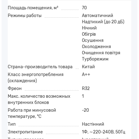
Площадь помещения, м²
70
Режимы работы
Автоматичний
Надтихий (до 20 дБ)
Нічний
Обігрів
Осушення
Охолодження
Очищення повітря
Турборежим
Страна-производитель товара
Китай
Класс энергопотребления
A++
(охлаждения)
Фреон
R32
Макс. количество возможных
1
внутренних блоков
Работа при минусовой
-20
температуре, °C
Тип
Настінний
Электропитание
1Ф, ∼220-240В, 50Гц