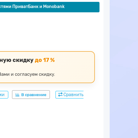
стями ПриватБанк и Monobank
ьную скидку
до 17 %
ами и согласуем скидку.
дки
Сравнить
В сравнение