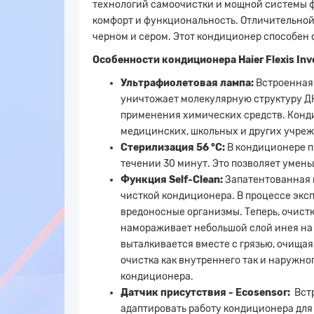
технологий самоочистки и мощной системы ф
комфорт и функциональность. Отличительной о
черном и сером. Этот кондиционер способен
Особенности кондиционера Haier Flexis I
Ультрафиолетовая лампа:
Встроенная
уничтожает молекулярную структуру ДН
применения химических средств. Конди
медицинских, школьных и других учре
Стерилизация 56 °С:
В кондиционере п
течении 30 минут. Это позволяет умень
Функция Self-Clean:
Запатентованная к
чисткой кондиционера. В процессе эксп
вредоносные организмы. Теперь, очистк
намораживает небольшой слой инея на 
выталкивается вместе с грязью, очищая
очистка как внутреннего так и наружно
кондиционера.
Датчик присутствия - Ecosensor:
Вст
адаптировать работу кондиционера для