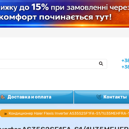
+3
+3
Доставка и оплата
Контакты
Кондиционер Haier Flexis Inverter AS35S2SF1FA-S1/1U35MEHFRA-