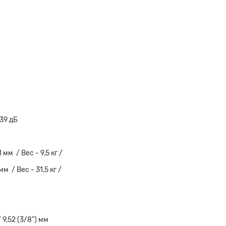
39 дБ
 мм / Вес - 9,5 кг /
мм / Вес - 31,5 кг /
/ 9,52 (3/8") мм