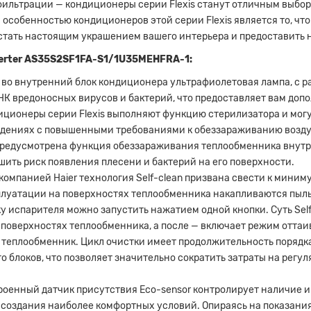
ильтрации — кондиционеры серии Flexis станут отличным выбор
собенностью кондиционеров этой серии Flexis является то, что 
 стать настоящим украшением вашего интерьера и предоставить
nverter AS35S2SF1FA-S1/1U35MEHFRA-1:
 во внутренний блок кондиционера ультрафиолетовая лампа, с р
К вредоносных вирусов и бактерий, что предоставляет вам доп
ционеры серии Flexis выполняют функцию стерилизатора и мог
ждениях с повышенными требованиями к обеззараживанию возду
редусмотрена функция обеззараживания теплообменника внутренн
шить риск появления плесени и бактерий на его поверхности.
омпанией Haier технология Self-clean призвана свести к мини
луатации на поверхностях теплообменника накапливаются пыль, 
у испарителя можно запустить нажатием одной кнопки. Суть Self
поверхностях теплообменника, а после — включает режим оттаив
 теплообменник. Цикл очистки имеет продолжительность порядка
го блоков, что позволяет значительно сократить затраты на рег
роенный датчик присутствия Eco-sensor контролирует наличие 
 создания наиболее комфортных условий. Опираясь на показания