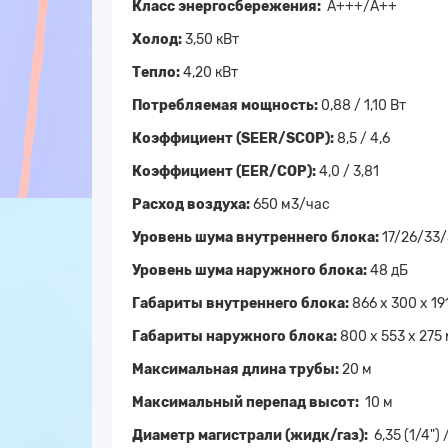
Класс энергосбережения:
А+++/А++
Холод:
3,50 кВт
Тепло:
4,20 кВт
Потребляемая мощность:
0,88 / 1,10 Вт
Коэффициент (SEER/SCOP):
8,5 / 4,6
Коэффициент (EER/COP):
4,0 / 3,81
Расход воздуха:
650 м3/час
Уровень шума внутреннего блока:
17/26/33/
Уровень шума наружного блока:
48 дБ
Габариты внутреннего блока:
866 x 300 x 191
Габариты наружного блока:
800 x 553 x 275 
Максимальная длина трубы:
20 м
Максимальный перепад высот:
10 м
Диаметр магистрали (жидк/газ):
6,35 (1/4") 