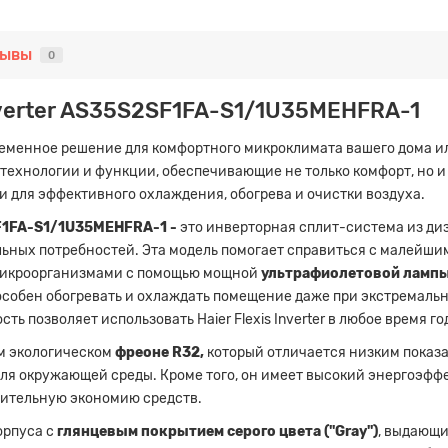
зывы
0
nverter AS35S2SF1FA-S1/1U35MEHFRA-1
ременное решение для комфортного микроклимата вашего дома и
ехнологии и функции, обеспечивающие не только комфорт, но и бе
 для эффективного охлаждения, обогрева и очистки воздуха.
SF1FA-S1/1U35MEHFRA-1 -
это инверторная сплит-система из диз
альных потребностей. Эта модель помогает справиться с малейши
микроорганизмами с помощью мощной
ультрафиолетовой ламп
собен обогревать и охлаждать помещение даже при экстремальны
ть позволяет использовать Haier Flexis Inverter в любое время го
м экологическом
фреоне R32,
который отличается низким показате
для окружающей среды. Кроме того, он имеет высокий энергоэф
чительную экономию средств.
орпуса с
глянцевым покрытием серого цвета ("Gray")
, выдающи