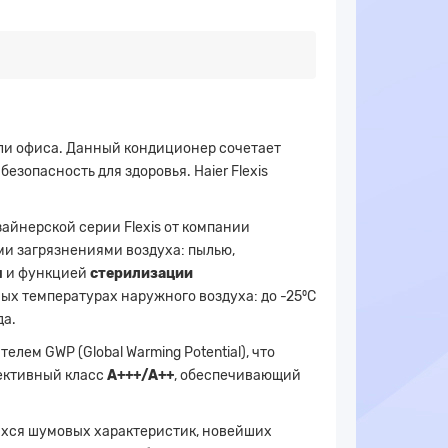
ли офиса. Данный кондиционер сочетает
зопасность для здоровья. Haier Flexis
айнерской серии Flexis от компании
ми загрязнениями воздуха: пылью,
ы
и
функцией
стерилизации
х температурах наружного воздуха: до -25⁰С
да.
лем GWP (Global Warming Potential), что
фективный класс
A+++/A++
, обеспечивающий
хся шумовых характеристик, новейших