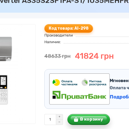
Inverter AS35S2SF1FA-S1/1U35MEHFR
Код товара: AI-298
Производители
Наличие:
41824 грн
48633 грн
Мгновен
Оплата 
Подроб
В корзину