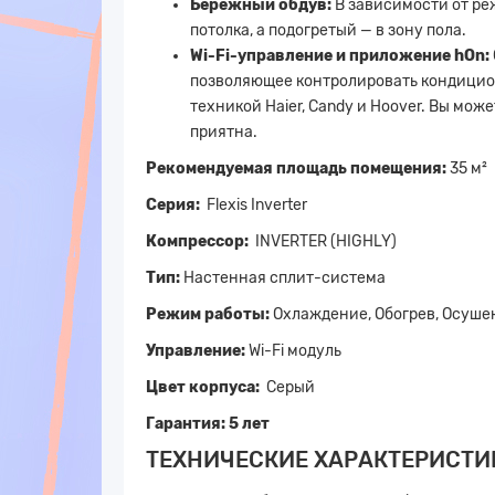
Бережный обдув:
В зависимости от ре
потолка, а подогретый — в зону пола.
Wi-Fi-управление и приложение hOn:
позволяющее контролировать кондицион
техникой Haier, Candy и Hoover. Вы мо
приятна.
Рекомендуемая площадь помещения:
35 м²
Серия:
Flexis Inverter
Компрессор:
INVERTER (HIGHLY)
Тип:
Настенная сплит-система
Режим работы:
Охлаждение, Обогрев, Осуше
Управление:
Wi-Fi модуль
Цвет корпуса:
Серый
Гарантия: 5 лет
ТЕХНИЧЕСКИЕ ХАРАКТЕРИСТИ