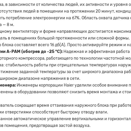
, в зависимости от количества людей, их активности и уровня 
 отсутствия людей в помещении на протяжении 20 минут, конди
ть потребление электроэнергии на 67%. Область охвата датчика с
 — 8 м.
ному вентилятору и форме направляющих достигается максимал
дель в помещениях большой протяженности или сложной формы.
 блока составляет всего 16 дб(А). Просто активируйте режим и 
и A-PAM (обогрев до -25 °С):
Надежная и эффективная работа 
орного компрессора, работающего по технологии частотной мод
: стабильность работы при отрицательных температурах наружно
стижение заданной температуры за счет широкого диапазона раб
 широком диапазоне напряжения в сети.
ционера:
Инженеры корпорации Haier уделили особое внимание п
енены в оборудовании позволяют снизить время монтажа и стои
атель сокращает время оттаивания наружного блока при работе
и отверстиями способствует быстрому отводу влаги.
анное автоматическое управление вертикальными и горизонтал
ов помещения, предотвращая застой воздуха.