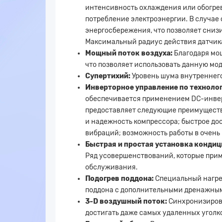
интенсивность охлаждения или обогрева
потребление электроэнергии. В случае
энергосбережения, что позволяет снизи
Максимальный радиус действия датчика
Мощный поток воздуха:
Благодаря мощ
что позволяет использовать данную мо
Супертихий:
Уровень шума внутреннего
Инверторное управление по технологи
обеспечивается применением DC-инверт
предоставляет следующие преимущества
и надежность компрессора; быстрое до
вибраций; возможность работы в очень
Быстрая и простая установка конди
Ряд усовершенствований, которые прим
обслуживания.
Подогрев поддона:
Специальный нагрев
поддона с дополнительными дренажным
3-D воздушный поток:
Синхронизиров
достигать даже самых удаленных уголк