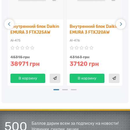
Внутренний блок Daikin
Внутренний блок Daikin
EMURA 3 FTXJ25AW
EMURA 3 FTXJ20AW
AI-475
AI-476
45315 грн
43163 грн
38971 грн
37120 грн
В корзину
В корзину
500
Баллов дарим всем за подписку на новости!
Новинки, скидки, акции.