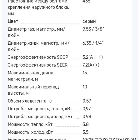
Расстояние между болтами
455
крепления наружного блока,
мм
Цвет
серый
Диаметр газ. магистр., мм/
9.53 / 3/8"
дюйм
Диаметр жидк. магистр., мм/
6.35 / 1/4"
дюйм
Энергоэффективность SCOP
5,2(А+++)
Энергоэффективность SEER
7,2(А++)
Максимальная длина
15
магистрали, м
Максимальный перепад
10
высоты, м
Объем хладагента, кг
0,57
Потребл. мощность, тепло, кВт
0,97
Потребл. мощность, холод, кВт
0,98
Мощность, тепло, кВт
3,8
Мощность, холод, кВт
3,5