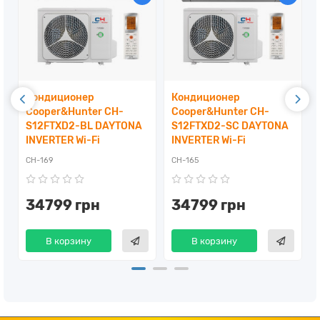
Кондиционер
Кондиционер
Cooper&Hunter CH-
Cooper&Hunter CH-
E
S12FTXD2-BL DAYTONA
S12FTXD2-SC DAYTONA
INVERTER Wi-Fi
INVERTER Wi-Fi
CH-169
CH-165
34799 грн
34799 грн
В корзину
В корзину