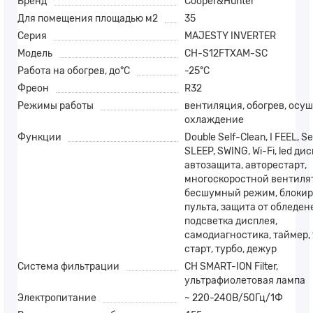
Бренд
Cooper&Hunter
Для помещения площадью м2
35
Серия
MAJESTY INVERTER
Модель
CH-S12FTXAM-SC
Работа на обогрев, до°С
-25°С
Фреон
R32
Режимы работы
вентиляция, обогрев, осуш
охлаждение
Функции
Double Self-Clean, I FEEL, Se
SLEEP, SWING, Wi-Fi, led ди
автозащита, авторестарт,
многоскоростной вентилят
бесшумный режим, блокир
пульта, защита от обледен
подсветка дисплея,
самодиагностика, таймер,
старт, турбо, дежур
Система фильтрации
CH SMART-ION Filter,
ультрафиолетовая лампа
Электропитание
~ 220-240В/50Гц/1Ф