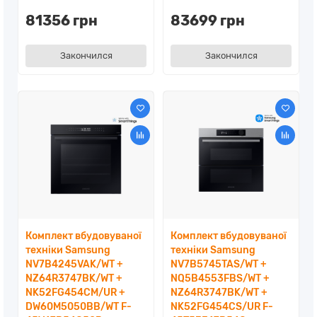
81356 грн
83699 грн
Закончился
Закончился
Комплект вбудовуваної
Комплект вбудовуваної
техніки Samsung
техніки Samsung
NV7B4245VAK/WT +
NV7B5745TAS/WT +
NZ64R3747BK/WT +
NQ5B4553FBS/WT +
NK52FG454CM/UR +
NZ64R3747BK/WT +
DW60M5050BB/WT F-
NK52FG454CS/UR F-