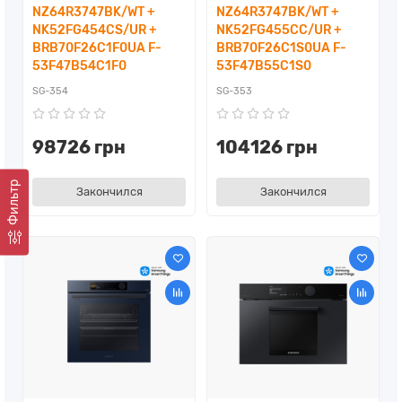
NZ64R3747BK/WT +
NZ64R3747BK/WT +
NK52FG454CS/UR +
NK52FG455CC/UR +
BRB70F26C1F0UA F-
BRB70F26C1S0UA F-
53F47B54C1F0
53F47B55C1S0
SG-354
SG-353
98726 грн
104126 грн
Фильтр
Закончился
Закончился