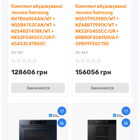
Комплект вбудовуваної
Комплект вбудовуваної
техніки Samsung
техніки Samsung
NV7B6685AAN/WT +
NQ50T9539BD/WT +
NQ5B6753CAN/WT +
NZ64B7799FK/WT +
NZ64R3747BK/WT +
NK52FG455CC/UR +
NK52FG455CC/UR F-
BRB80F30A1S0UA F-
65A53C47B55C
39B99F55C1S0
SG-357
SG-363
128606 грн
156056 грн
Закончился
Закончился