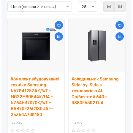
Комплект вбудовуваної
Холодильник Samsung
техніки Samsung
Side-by-Side з
NV7B4125ZAK/WT +
технологією AI
MG22M8054AK/UA +
Сріблястий 640л
NZ64H37070K/WT +
RS80F65K2TUA
BRB70F26C1S0UA F-
25Z54A70K1S0
SG-349
SG-277