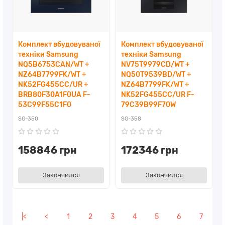
Комплект вбудовуваної
Комплект вбудовуваної
техніки Samsung
техніки Samsung
NQ5B6753CAN/WT +
NV75T9979CD/WT +
NZ64B7799FK/WT +
NQ50T9539BD/WT +
NK52FG455CC/UR +
NZ64B7799FK/WT +
BRB80F30A1F0UA F-
NK52FG455CC/UR F-
53C99F55C1F0
79C39B99F70W
SG-350
SG-358
158846 грн
172346 грн
Закончился
Закончился
|<
<
1
2
3
4
5
6
7