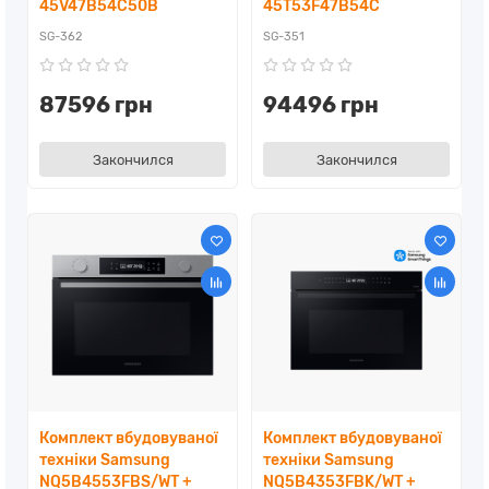
45V47B54C50B
45T53F47B54C
SG-362
SG-351
87596 грн
94496 грн
Закончился
Закончился
Комплект вбудовуваної
Комплект вбудовуваної
техніки Samsung
техніки Samsung
NQ5B4553FBS/WT +
NQ5B4353FBK/WT +