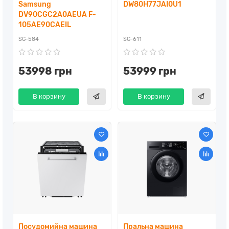
Samsung
DW80H77JAI0U1
DV90CGC2A0AEUA F-
105AE90CAEIL
SG-584
SG-611
53998 грн
53999 грн
В корзину
В корзину
Посудомийна машина
Пральна машина