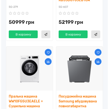
RB53DG703EB1UA
SG-279
SG-607
50999 грн
52199 грн
В корзину
В корзину
Пральна машина
Посудомийна машина
WW10FG5U3EAELE +
Samsung вбудовувана
Сушильна машина
повногабаритна ​ ​