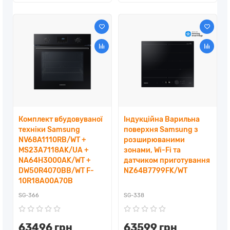
Комплект вбудовуваної
Індукційна Варильна
техніки Samsung
поверхня Samsung з
NV68A1110RB/WT +
розширюваними
MS23A7118AK/UA +
зонами, Wi-Fi та
NA64H3000AK/WT +
датчиком приготування
DW50R4070BB/WT F-
NZ64B7799FK/WT
10R18A00A70B
SG-366
SG-338
63496 грн
63599 грн