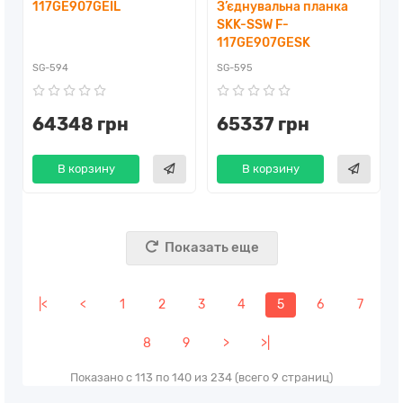
117GE907GEIL
З’єднувальна планка
SKK-SSW F-
117GE907GESK
SG-594
SG-595
64348 грн
65337 грн
В корзину
В корзину
Показать еще
|<
<
1
2
3
4
5
6
7
8
9
>
>|
Показано с 113 по 140 из 234 (всего 9 страниц)