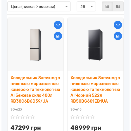
Холодильник Samsung з
Холодильник Samsung з
нижньою морозильною
нижньою морозильною
камерою та технологією
камерою та технологією
AI Бежеве скло 400л
AI Чорний 522л
RB38C6B6D39/UA
RB50DG601EB1UA
SG-623
SG-618
47299 грн
48999 грн