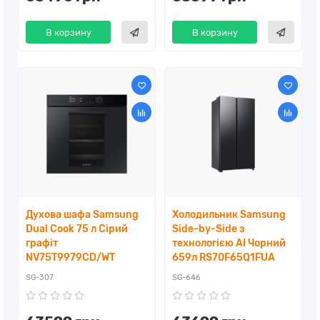
В корзину
В корзину
Духова шафа Samsung
Холодильник Samsung
Dual Cook 75 л Сірий
Side-by-Side з
графіт
технологією AI Чорний
NV75T9979CD/WT
659л RS70F65Q1FUA
SG-307
SG-646