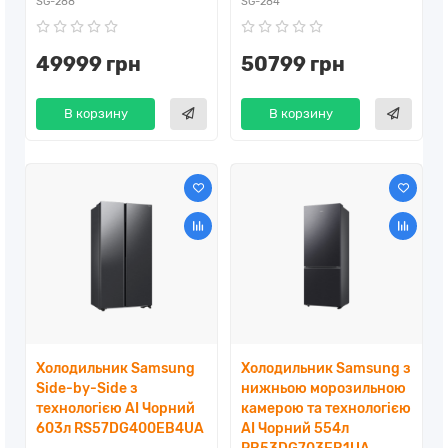
SG-288
SG-284
49999 грн
50799 грн
В корзину
В корзину
Холодильник Samsung
Холодильник Samsung з
Side-by-Side з
нижньою морозильною
технологією AI Чорний
камерою та технологією
603л RS57DG400EB4UA
AI Чорний 554л