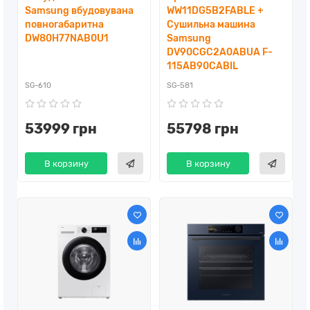
Samsung вбудовувана
WW11DG5B2FABLE +
повногабаритна ​ ​
Сушильна машина
DW80H77NAB0U1
Samsung
DV90CGC2A0ABUA F-
115AB90CABIL
SG-610
SG-581
53999 грн
55798 грн
В корзину
В корзину