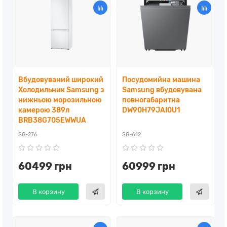
Вбудовуваний широкий
Посудомийна машина
Холодильник Samsung з
Samsung вбудовувана
нижньою морозильною
повногабаритна ​ ​
камерою 389л
DW90H79JAI0U1
BRB38G705EWWUA
SG-276
SG-612
60499 грн
60999 грн
В корзину
В корзину