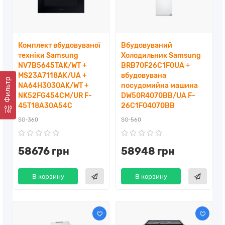
Комплект вбудовуваної
Вбудовуваний
техніки Samsung
Холодильник Samsung
NV7B5645TAK/WT +
BRB70F26C1F0UA +
MS23A7118AK/UA +
вбудовувана
Фильтр
NA64H3030AK/WT +
посудомийна машина
NK52FG454CM/UR F-
DW50R4070BB/UA F-
45T18A30A54C
26C1F04070BB
SG-360
SG-560
58676 грн
58948 грн
В корзину
В корзину