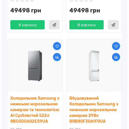
49498 грн
49498 грн
В корзину
В корзину
Холодильник Samsung з
Вбудовуваний
нижньою морозильною
Холодильник Samsung з
камерою та технологією
нижньою морозильною
AI Сріблястий 522л
камерою 298л
RB50DG602ES9UA
BRB80F30A1F0UA