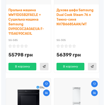
Пральна машина
Духова шафа Samsung
WW11DG5B2FAELE +
Dual Cook Steam 76 л
Сушильна машина
Темно-синя
Samsung
NV7B6685AAN/WT
DV90CGC2A0AEUA F-
115AE90CAEIL
SG-585
SG-305
55798 грн
56399 грн
В корзину
В корзину