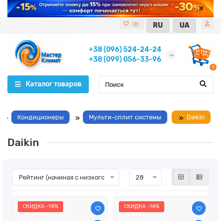
RU
UA
0
+38 (096) 524-24-24
+38 (099) 056-33-96
0
Каталог товаров
Кондиционеры
Мульти-сплит системы
Daikin
Daikin
СКИДКА -14%
СКИДКА -14%