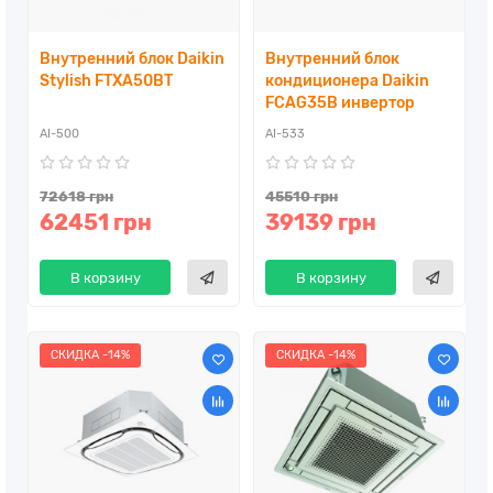
Внутренний блок Daikin
Внутренний блок
Stylish FTXA50BT
кондиционера Daikin
FCAG35B инвертор
AI-500
AI-533
72618 грн
45510 грн
62451 грн
39139 грн
В корзину
В корзину
СКИДКА -14%
СКИДКА -14%