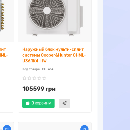
лит
Наружный блок мульти-сплит
HML-
системы Cooper&Hunter CHML-
U36RK4-HW
CH-414
105599 грн
В корзину