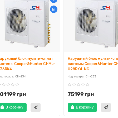
аружный блок мульти-сплит
Наружный блок мульти-сп
истемы Cooper&Hunter CHML-
системы Cooper&Hunter C
36RK4
U28RK4-NG
CH-234
CH-233
101199 грн
75199 грн
В корзину
В корзину