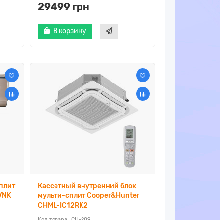
29499 грн
В корзину
плит
Кассетный внутренний блок
VNK
мульти-сплит Cooper&Hunter
CHML-IC12RK2
CH-289