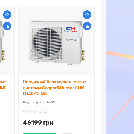
лит
Наружный блок мульти-сплит
HML-
системы Cooper&Hunter CHML-
U14RK2-NG
CH-229
46199 грн