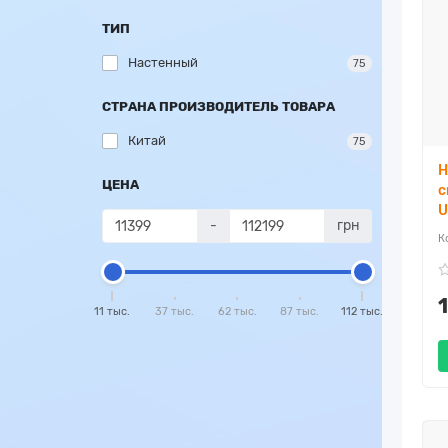
ТИП
Настенный
75
СТРАНА ПРОИЗВОДИТЕЛЬ ТОВАРА
Китай
75
Н
ЦЕНА
с
U
-
грн
11 тыс.
37 тыс.
62 тыс.
87 тыс.
112 тыс.