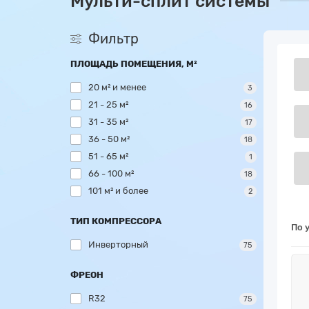
Мульти-сплит системы
Фильтр
ПЛОЩАДЬ ПОМЕЩЕНИЯ, М²
20 м² и менее
3
21 - 25 м²
16
31 - 35 м²
17
36 - 50 м²
18
51 - 65 м²
1
66 - 100 м²
18
101 м² и более
2
ТИП КОМПРЕССОРА
По 
Инверторный
75
ФРЕОН
R32
75