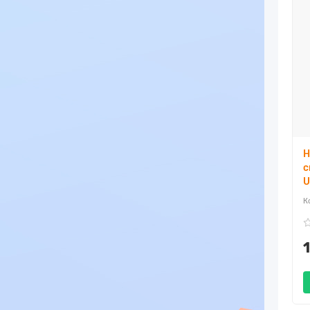
Н
с
U