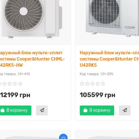
аружный блок мульти-сплит
Наружный блок мульти-сп
истемы Cooper&Hunter CHML-
системы Cooper&Hunter C
42RK5-HW
U42RK5
CH-415
CH-235
112199 грн
105599 грн
В корзину
В корзину