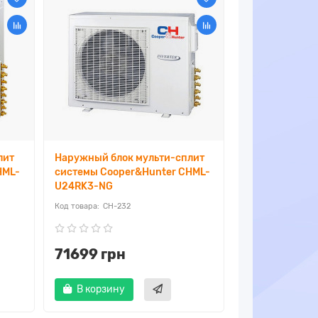
лит
Наружный блок мульти-сплит
HML-
системы Cooper&Hunter CHML-
U24RK3-NG
CH-232
71699 грн
В корзину