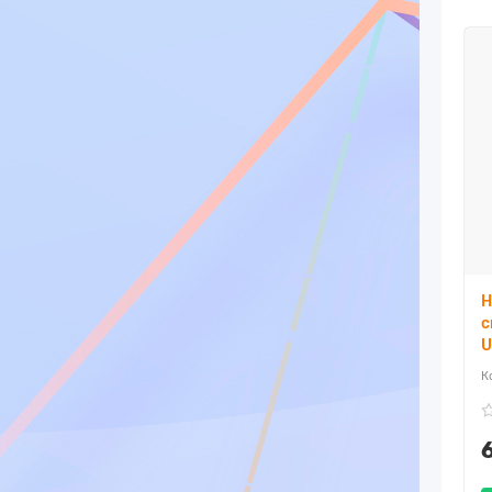
Н
с
U