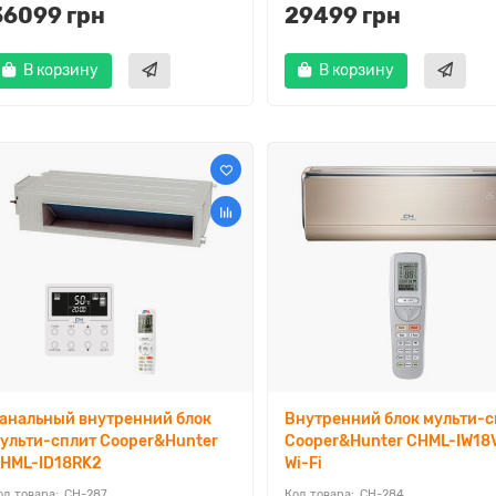
36099 грн
29499 грн
В корзину
В корзину
анальный внутренний блок
Внутренний блок мульти-с
ульти-сплит Cooper&Hunter
Cooper&Hunter CHML-IW18
HML-ID18RK2
Wi-Fi
CH-287
CH-284