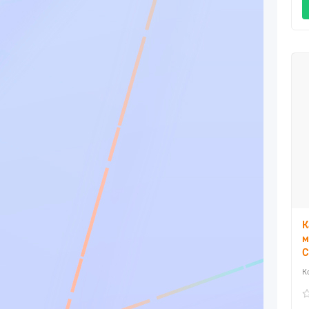
К
м
C