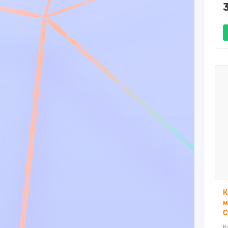
К
м
C