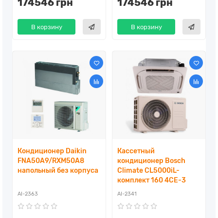
174546 грн
174546 грн
В корзину
В корзину
Кондиционер Daikin
Кассетный
FNA50A9/RXM50A8
кондиционер Bosch
напольный без корпуса
Climate CL5000iL-
комплект 160 4CE-3
AI-2363
AI-2341