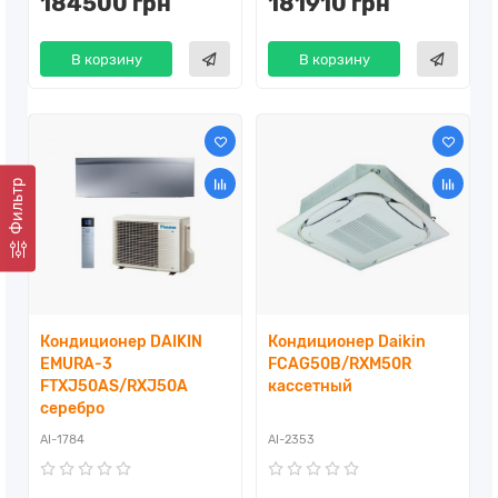
184500 грн
181910 грн
В корзину
В корзину
Фильтр
Кондиционер DAIKIN
Кондиционер Daikin
EMURA-3
FCAG50B/RXM50R
FTXJ50AS/RXJ50A
кассетный
серебро
AI-1784
AI-2353