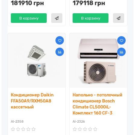
181910 грн
179118 грн
В корзину
В корзину
Кондиционер Daikin
Напольно - потолочный
FFA50A9/RXM50A8
кондиционер Bosch
кассетный
Climate CL5000iL-
Комплект 160 CF-3
AI-2358
AI-2326