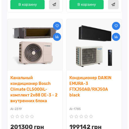
В корзину
В корзину
Канальный
Кондиционер DAIKIN
кондиционер Bosch
EMURA-3
Climate CL5000iL-
FTXJ50AB/RXJ50A
комплект 2x88 DE-3 - 2
black
внутренних блока
AI-2319
AI-1785
201300 грн
199142 грн