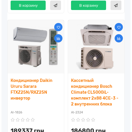
В корзину
В корзину
Кондиционер Daikin
Кассетный
Ururu Sarara
кондиционер Bosch
FTXZ25N/RXZ25N
Climate CL5000iL-
инвертор
комплект 2x88 4CE-3 -
2 внутренних блока
AI-1826
AI-2324
189337 грн
186800 грн